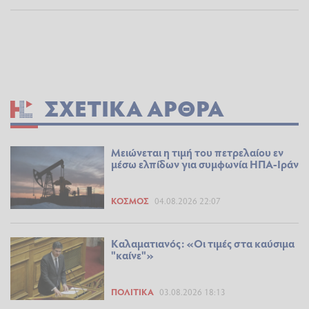
ΣΧΕΤΙΚΆ ΆΡΘΡΑ
Μειώνεται η τιμή του πετρελαίου εν
μέσω ελπίδων για συμφωνία ΗΠΑ-Ιράν
ΚΌΣΜΟΣ
04.08.2026 22:07
Καλαματιανός: «Οι τιμές στα καύσιμα
"καίνε"»
ΠΟΛΙΤΙΚΆ
03.08.2026 18:13