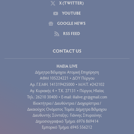
X (TWITTER)
YOUTUBE
GOOGLE NEWS
RSS FEED
CONTACT US
ΗΛΕΙΑ LIVE
Δήμητρα Βέλμαχου Ατομική Επιχείρηση
ΑΦΜ 105224221
ΔΟΥ Πύργου
•
Aρ. Γ.Ε.ΜΗ. 141319425000
Μ.Η.Τ. #242102
•
Αγ. Κυριακής 4
Τ.Κ. 27131
Πύργος Ηλείας
•
•
Τηλ.: 26210 30400
E-mail:
ilialive.gr@gmail.com
•
Ιδιοκτήτρια / Διευθύντρια / Διαχειρίστρια /
Δικαιούχος Ονόματος Τομέα: Δήμητρα Βέλμαχου
Διευθυντής Σύνταξης: Γιάννης Σπυρούνης
Δημοσιογραφικό Τμήμα: 6976 869414
Εμπορικό Τμήμα: 6945 556212