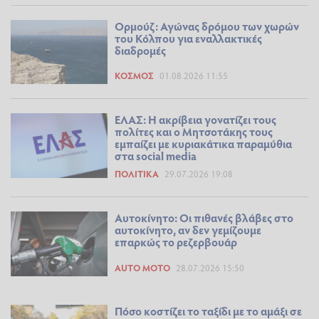
Ορμούζ: Αγώνας δρόμου των χωρών
του Κόλπου για εναλλακτικές
διαδρομές
ΚΌΣΜΟΣ
01.08.2026 11:55
ΕΛΑΣ: Η ακρίβεια γονατίζει τους
πολίτες και ο Μητσοτάκης τους
εμπαίζει με κυριακάτικα παραμύθια
στα social media
ΠΟΛΙΤΙΚΆ
29.07.2026 19:08
Αυτοκίνητο: Οι πιθανές βλάβες στο
αυτοκίνητο, αν δεν γεμίζουμε
επαρκώς το ρεζερβουάρ
AUTO MOTO
28.07.2026 15:50
Πόσο κοστίζει το ταξίδι με το αμάξι σε