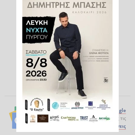
Ακολουθήστε το ilialive.gr στο
Google
News
και μάθετε πρώτοι όλες τις
Ειδήσεις