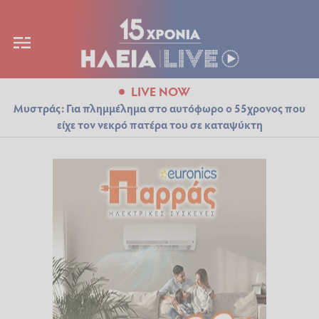
LIVE NOW
Μυστράς: Για πλημμέλημα στο αυτόφωρο ο 55χρονος που
είχε τον νεκρό πατέρα του σε καταψύκτη