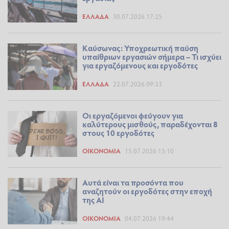
ΕΛΛΆΔΑ
30.07.2026 17:25
Καύσωνας: Υποχρεωτική παύση
υπαίθριων εργασιών σήμερα – Τι ισχύει
για εργαζόμενους και εργοδότες
ΕΛΛΆΔΑ
22.07.2026 09:33
Οι εργαζόμενοι φεύγουν για
καλύτερους μισθούς, παραδέχονται 8
στους 10 εργοδότες
ΟΙΚΟΝΟΜΊΑ
15.07.2026 15:10
Αυτά είναι τα προσόντα που
αναζητούν οι εργοδότες στην εποχή
της ΑΙ
ΟΙΚΟΝΟΜΊΑ
04.07.2026 19:44