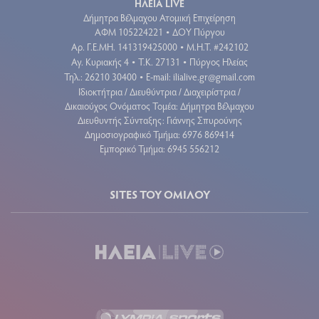
ΗΛΕΙΑ LIVE
Δήμητρα Βέλμαχου Ατομική Επιχείρηση
ΑΦΜ 105224221
ΔΟΥ Πύργου
•
Aρ. Γ.Ε.ΜΗ. 141319425000
Μ.Η.Τ. #242102
•
Αγ. Κυριακής 4
Τ.Κ. 27131
Πύργος Ηλείας
•
•
Τηλ.: 26210 30400
E-mail:
ilialive.gr@gmail.com
•
Ιδιοκτήτρια / Διευθύντρια / Διαχειρίστρια /
Δικαιούχος Ονόματος Τομέα: Δήμητρα Βέλμαχου
Διευθυντής Σύνταξης: Γιάννης Σπυρούνης
Δημοσιογραφικό Τμήμα: 6976 869414
Εμπορικό Τμήμα: 6945 556212
SITES ΤΟΥ ΟΜΙΛΟΥ