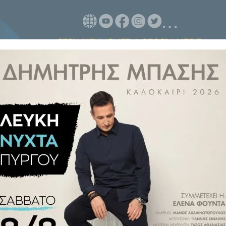
ι την πολυετή προσφορά του τον
αίος καλλιτέχνης. Υπήρξε ένας
έργεια και αστείρευτη αγάπη για