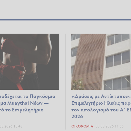
ποδέχεται το Παγκόσμιο
«Δράσεις με Αντίκτυπο»:
μα Muaythai Νέων —
Επιμελητήριο Ηλείας παρ
πό το Επιμελητήριο
τον απολογισμό του Α΄ Ε
2026
08.2026 18:43
ΟΙΚΟΝΟΜΊΑ
03.08.2026 11:55