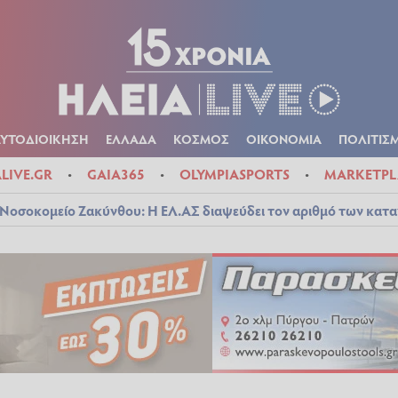
Α
ΠΟΛΙΤΙΚΑ
ΑΥΤΟΔΙΟΙΚΗΣΗ
ΕΛΛΑΔΑ
ΚΟΣΜΟΣ
ΟΙΚΟΝ
ΚΑΙΡΟΣ
ΑΥΤΟΔΙΟΙΚΗΣΗ
ΕΛΛΑΔΑ
ΚΟΣΜΟΣ
ΟΙΚΟΝΟΜΙΑ
ΠΟΛΙΤΙΣ
ALIVE.GR
GAIA365
OLYMPIASPORTS
MARKETPL
Νοσοκομείο Ζακύνθου: Η ΕΛ.ΑΣ διαψεύδει τον αριθμό των κατ