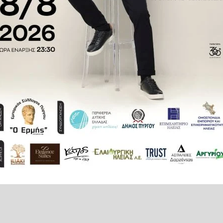
γαπημένα του «Ολύμπια», όπως
 μεγάλη του διαδρομή, δεν έπαψε
 της. Έναν άνθρωπο που με το
ιουργίας, της ποιότητας και της
ίους του και σε όλους όσοι τον
αραμείνει και το αποτύπωμά του