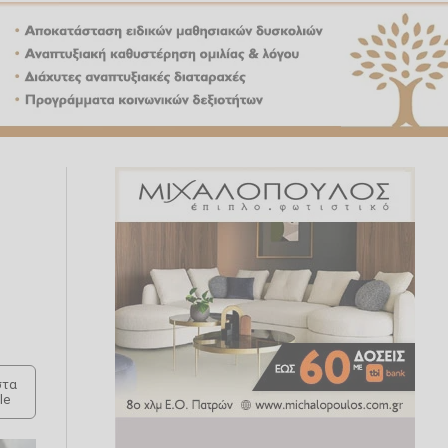
τα
le