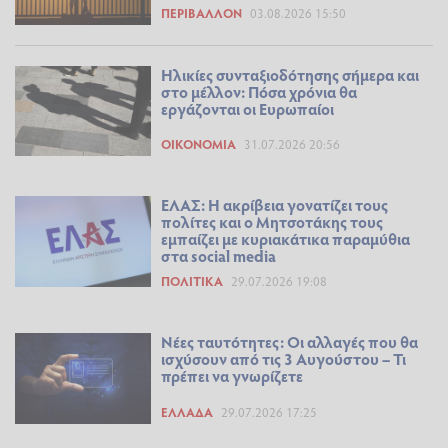
ΠΕΡΙΒΆΛΛΟΝ
03.08.2026 15:50
Ηλικίες συνταξιοδότησης σήμερα και
στο μέλλον: Πόσα χρόνια θα
εργάζονται οι Ευρωπαίοι
ΟΙΚΟΝΟΜΊΑ
31.07.2026 20:56
ΕΛΑΣ: Η ακρίβεια γονατίζει τους
πολίτες και ο Μητσοτάκης τους
εμπαίζει με κυριακάτικα παραμύθια
στα social media
ΠΟΛΙΤΙΚΆ
29.07.2026 19:08
Νέες ταυτότητες: Οι αλλαγές που θα
ισχύσουν από τις 3 Αυγούστου – Τι
πρέπει να γνωρίζετε
ΕΛΛΆΔΑ
29.07.2026 17:25