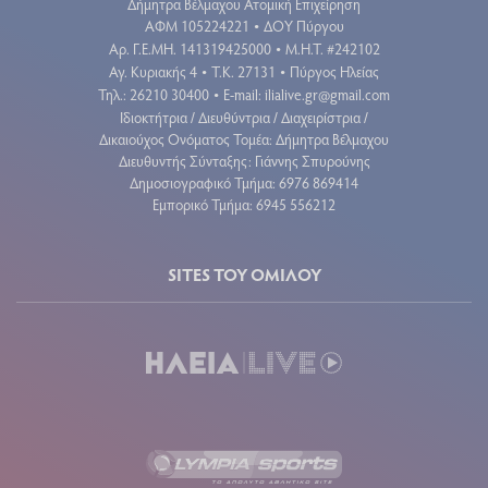
Δήμητρα Βέλμαχου Ατομική Επιχείρηση
ΑΦΜ 105224221
ΔΟΥ Πύργου
•
Aρ. Γ.Ε.ΜΗ. 141319425000
Μ.Η.Τ. #242102
•
Αγ. Κυριακής 4
Τ.Κ. 27131
Πύργος Ηλείας
•
•
Τηλ.: 26210 30400
E-mail:
ilialive.gr@gmail.com
•
Ιδιοκτήτρια / Διευθύντρια / Διαχειρίστρια /
Δικαιούχος Ονόματος Τομέα: Δήμητρα Βέλμαχου
Διευθυντής Σύνταξης: Γιάννης Σπυρούνης
Δημοσιογραφικό Τμήμα: 6976 869414
Εμπορικό Τμήμα: 6945 556212
SITES ΤΟΥ ΟΜΙΛΟΥ