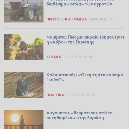
διαθέσιμα «όπλα» των αγροτών
ΠΡΩΤΟΓΕΝΉΣ ΤΟΜΈΑΣ
04.08.2026 13:17
Ναμίμπια: Πώς μια ακραία έρημος έγινε
η «κάβα» της Ευρώπης
ΚΌΣΜΟΣ
04.08.2026 16:44
Καλαματιανός: «Οι τιμές στα καύσιμα
"καίνε"»
ΠΟΛΙΤΙΚΆ
03.08.2026 18:13
Αύγουστος «θερμότερος από το
συνηθισμένο» στην Ευρώπη