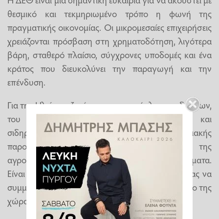
θεσμικό και τεκμηριωμένο τρόπο η φωνή της
πραγματικής οικονομίας. Οι μικρομεσαίες επιχειρήσεις
χρειάζονται πρόσβαση στη χρηματοδότηση, λιγότερα
βάρη, σταθερό πλαίσιο, σύγχρονες υποδομές και ένα
κράτος που διευκολύνει την παραγωγή και την
επένδυση.
Για την Ηλεία, τα ζητήματα των πυρόπληκτων δανείων,
του λιμένα Κατακόλου, των οδικών και
σιδηροδρομικών συνδέσεων, της πανεπιστημιακής
παρουσίας, της Αρχαίας Ολυμπίας και της
αγροδιατροφής δεν είναι αποσπασματικά αιτήματα.
Είναι οι βασικοί όροι για να μπορέσει ο νομός μας να
συμμετάσχει ισότιμα στο νέο παραγωγικό μοντέλο της
χώρας».