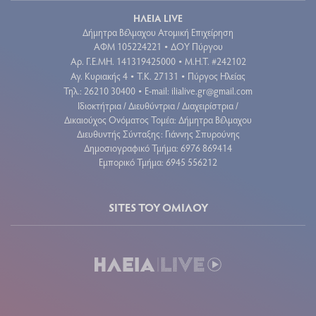
ΗΛΕΙΑ LIVE
Δήμητρα Βέλμαχου Ατομική Επιχείρηση
ΑΦΜ 105224221
ΔΟΥ Πύργου
•
Aρ. Γ.Ε.ΜΗ. 141319425000
Μ.Η.Τ. #242102
•
Αγ. Κυριακής 4
Τ.Κ. 27131
Πύργος Ηλείας
•
•
Τηλ.: 26210 30400
E-mail:
ilialive.gr@gmail.com
•
Ιδιοκτήτρια / Διευθύντρια / Διαχειρίστρια /
Δικαιούχος Ονόματος Τομέα: Δήμητρα Βέλμαχου
Διευθυντής Σύνταξης: Γιάννης Σπυρούνης
Δημοσιογραφικό Τμήμα: 6976 869414
Εμπορικό Τμήμα: 6945 556212
SITES ΤΟΥ ΟΜΙΛΟΥ