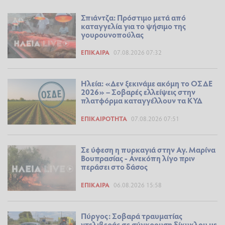
Σπιάντζα: Πρόστιμο μετά από
καταγγελία για το ψήσιμο της
γουρουνοπούλας
ΕΠΊΚΑΙΡΑ
07.08.2026 07:32
Ηλεία: «Δεν ξεκινάμε ακόμη το ΟΣΔΕ
2026» – Σοβαρές ελλείψεις στην
πλατφόρμα καταγγέλλουν τα ΚΥΔ
ΕΠΙΚΑΙΡΌΤΗΤΑ
07.08.2026 07:51
Σε ύφεση η πυρκαγιά στην Αγ. Μαρίνα
Βουπρασίας - Ανεκόπη λίγο πριν
περάσει στο δάσος
ΕΠΊΚΑΙΡΑ
06.08.2026 15:58
Πύργος: Σοβαρά τραυματίας
ντελιβεράς σε σύγκρουση δίκυκλου με