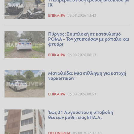
ΙΧ
ΕΠΊΚΑΙΡΑ
06.08.2026 13:42
Πύργος: Συμπλοκή σε καταυλισμό
ΡΟΜΑ - Τον χτυπούσαν με ρόπαλο και
φτυάρι
ΕΠΊΚΑΙΡΑ
06.08.2026 08:13
Μανωλάδα: Μια σύλληψη για κατοχή
ναρκωτικών
ΕΠΊΚΑΙΡΑ
06.08.2026 08:53
Έως 31 Αυγούστου η υποβολή
θέσεων μαθητείας ΕΠΑ.Λ.
ΟΙΚΟΝΟΜΊΑ
05.08.2026 14:48