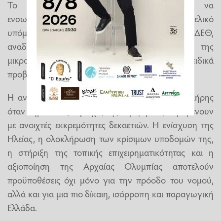
Το Επιμελητήριο Ηλείας καλεί την ΚΕΕΕ να
ενσωματώσει τις προτάσεις αυτές στο τελικό
υπόμνημα που θα κατατεθεί ενόψει της ΔΕΘ,
αναδεικνύοντας τόσο τις οριζόντιες ανάγκες της
μικρομεσαίας επιχειρηματικότητας όσο και τα ειδικά
προβλήματα των περιφερειακών οικονομιών.
Η ανάπτυξη της χώρας δεν μπορεί να είναι πλήρης
όταν σημαντικές περιοχές της περιφέρειας παραμένουν
με ανοιχτές εκκρεμότητες δεκαετιών. Η ενίσχυση της
Ηλείας, η ολοκλήρωση των κρίσιμων υποδομών της,
η στήριξη της τοπικής επιχειρηματικότητας και η
αξιοποίηση της Αρχαίας Ολυμπίας αποτελούν
προϋποθέσεις όχι μόνο για την πρόοδο του νομού,
αλλά και για μια πιο δίκαιη, ισόρροπη και παραγωγική
Ελλάδα.