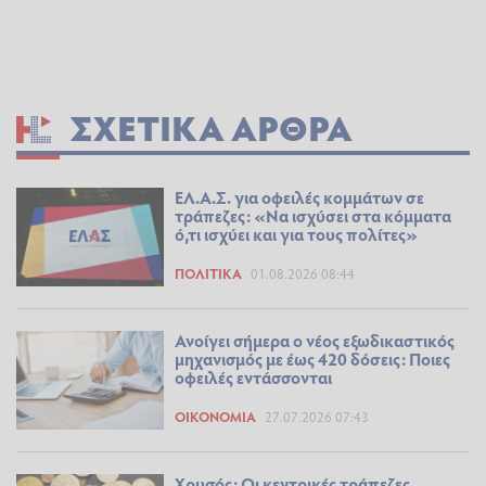
ΣΧΕΤΙΚΆ ΆΡΘΡΑ
ΕΛ.Α.Σ. για οφειλές κομμάτων σε
τράπεζες: «Να ισχύσει στα κόμματα
ό,τι ισχύει και για τους πολίτες»
ΠΟΛΙΤΙΚΆ
01.08.2026 08:44
Ανοίγει σήμερα ο νέος εξωδικαστικός
μηχανισμός με έως 420 δόσεις: Ποιες
οφειλές εντάσσονται
ΟΙΚΟΝΟΜΊΑ
27.07.2026 07:43
Χρυσός: Οι κεντρικές τράπεζες