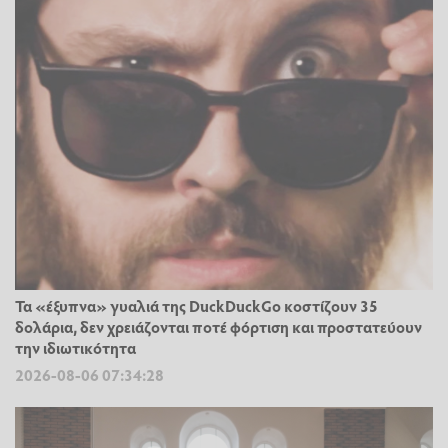
Τα «έξυπνα» γυαλιά της DuckDuckGo κοστίζουν 35
δολάρια, δεν χρειάζονται ποτέ φόρτιση και προστατεύουν
την ιδιωτικότητα
2026-08-06 07:34:28