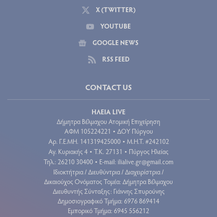
X (TWITTER)
YOUTUBE
GOOGLE NEWS
RSS FEED
CONTACT US
ΗΛΕΙΑ LIVE
Δήμητρα Βέλμαχου Ατομική Επιχείρηση
ΑΦΜ 105224221
ΔΟΥ Πύργου
•
Aρ. Γ.Ε.ΜΗ. 141319425000
Μ.Η.Τ. #242102
•
Αγ. Κυριακής 4
Τ.Κ. 27131
Πύργος Ηλείας
•
•
Τηλ.: 26210 30400
E-mail:
ilialive.gr@gmail.com
•
Ιδιοκτήτρια / Διευθύντρια / Διαχειρίστρια /
Δικαιούχος Ονόματος Τομέα: Δήμητρα Βέλμαχου
Διευθυντής Σύνταξης: Γιάννης Σπυρούνης
Δημοσιογραφικό Τμήμα: 6976 869414
Εμπορικό Τμήμα: 6945 556212