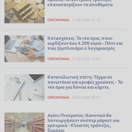
επαναπατρίζουν τα αποθέματα
ΟΙΚΟΝΟΜΊΑ
17.06.2026 17:12
Κατασχέσεις: Τα νέα όρια, ποιοι
κερδίζουν έως 4.200 ευρώ - Πότε και
πώς ξεμπλοκάρει ο λογαριασμός
ΟΙΚΟΝΟΜΊΑ
17.06.2026 13:09
Καταναλωτική πίστη: Τέρμα σε
πανωτόκια και κρυφές χρεώσεις - Τα
νέα όρια για δάνεια και κάρτες
ΟΙΚΟΝΟΜΊΑ
16.06.2026 18:43
Αγίου Πνεύματος: Κανονικά θα
λειτουργήσουν σούπερ μάρκετ και
εμπορικά - Κλειστές τράπεζες,
δημόσιο