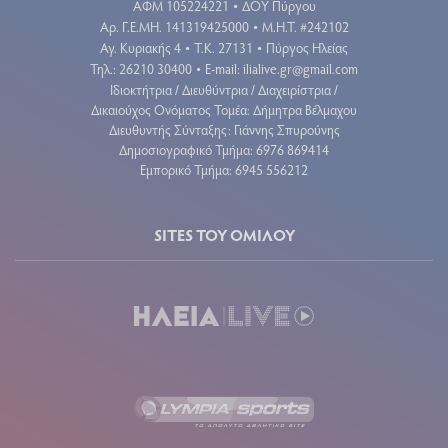
ΑΦΜ 105224221
ΔΟΥ Πύργου
•
Aρ. Γ.Ε.ΜΗ. 141319425000
Μ.Η.Τ. #242102
•
Αγ. Κυριακής 4
Τ.Κ. 27131
Πύργος Ηλείας
•
•
Τηλ.: 26210 30400
E-mail:
ilialive.gr@gmail.com
•
Ιδιοκτήτρια / Διευθύντρια / Διαχειρίστρια /
Δικαιούχος Ονόματος Τομέα: Δήμητρα Βέλμαχου
Διευθυντής Σύνταξης: Γιάννης Σπυρούνης
Δημοσιογραφικό Τμήμα: 6976 869414
Εμπορικό Τμήμα: 6945 556212
SITES ΤΟΥ ΟΜΙΛΟΥ