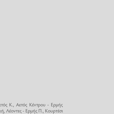
τός Κ., Αετός Κέντρου - Ερμής
κή, Λέοντες - Ερμής Π., Κουρτέσι