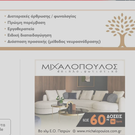
τα
le