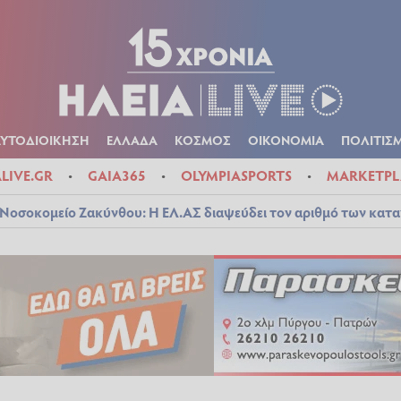
Α
ΠΟΛΙΤΙΚΑ
ΑΥΤΟΔΙΟΙΚΗΣΗ
ΕΛΛΑΔΑ
ΚΟΣΜΟΣ
ΟΙΚΟΝ
ΚΑΙΡΟΣ
ΑΥΤΟΔΙΟΙΚΗΣΗ
ΕΛΛΑΔΑ
ΚΟΣΜΟΣ
ΟΙΚΟΝΟΜΙΑ
ΠΟΛΙΤΙΣ
ALIVE.GR
GAIA365
OLYMPIASPORTS
MARKETPL
Νοσοκομείο Ζακύνθου: Η ΕΛ.ΑΣ διαψεύδει τον αριθμό των κατ