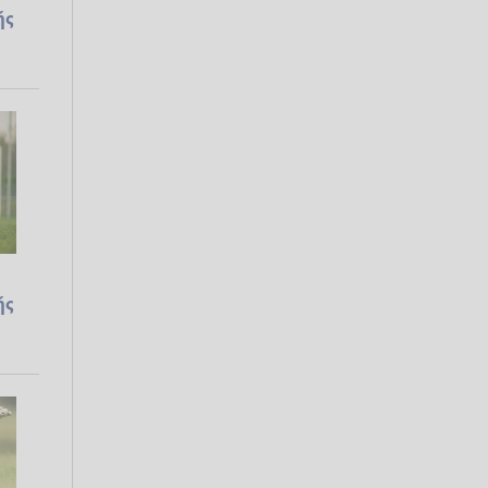
ής
ής