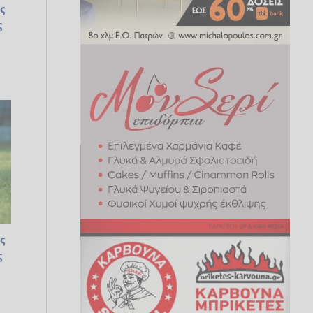
ς
ς
ς
ς