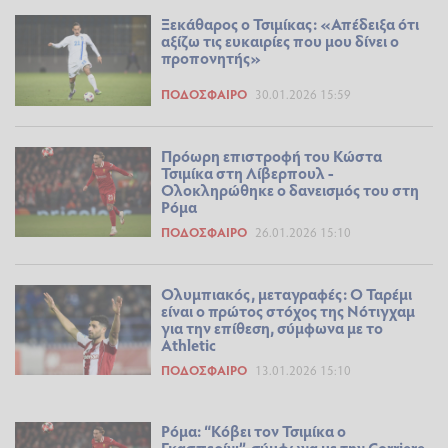
Ξεκάθαρος ο Τσιμίκας: «Απέδειξα ότι
αξίζω τις ευκαιρίες που μου δίνει ο
προπονητής»
ΠΟΔΌΣΦΑΙΡΟ
30.01.2026 15:59
Πρόωρη επιστροφή του Κώστα
Τσιμίκα στη Λίβερπουλ -
Ολοκληρώθηκε ο δανεισμός του στη
Ρόμα
ΠΟΔΌΣΦΑΙΡΟ
26.01.2026 15:10
Ολυμπιακός, μεταγραφές: Ο Ταρέμι
είναι ο πρώτος στόχος της Νότιγχαμ
για την επίθεση, σύμφωνα με το
Athletic
ΠΟΔΌΣΦΑΙΡΟ
13.01.2026 15:10
Ρόμα: “Κόβει τον Τσιμίκα ο
Γκασπερίνι”, σύμφωνα με την Corriere