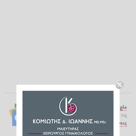
Ακολουθήστε το ilialive.gr στο
Google
News
και μάθετε πρώτοι όλες τις
Ειδήσεις