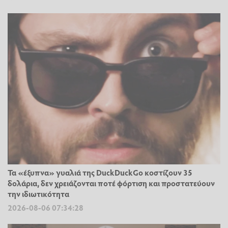
Τα «έξυπνα» γυαλιά της DuckDuckGo κοστίζουν 35
δολάρια, δεν χρειάζονται ποτέ φόρτιση και προστατεύουν
την ιδιωτικότητα
2026-08-06 07:34:28