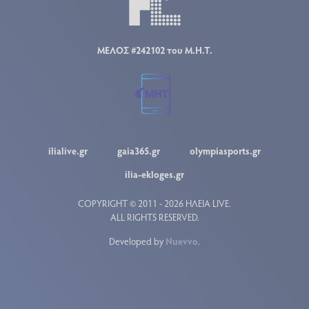
ΜΕΛΟΣ #242102 του Μ.Η.Τ.
ilialive.gr
gaia365.gr
olympiasports.gr
ilia-ekloges.gr
COPYRIGHT © 2011 - 2026 ΗΛΕΙΑ LIVE.
ALL RIGHTS RESERVED.
Developed by
Nuevvo
.