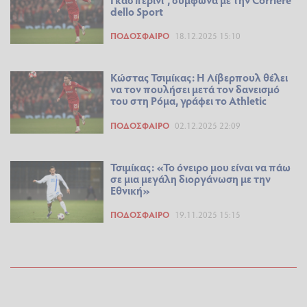
dello Sport
ΠΟΔΌΣΦΑΙΡΟ
18.12.2025 15:10
Κώστας Τσιμίκας: Η Λίβερπουλ θέλει
να τον πουλήσει μετά τον δανεισμό
του στη Ρόμα, γράφει το Athletic
ΠΟΔΌΣΦΑΙΡΟ
02.12.2025 22:09
Τσιμίκας: «Το όνειρο μου είναι να πάω
σε μια μεγάλη διοργάνωση με την
Εθνική»
ΠΟΔΌΣΦΑΙΡΟ
19.11.2025 15:15