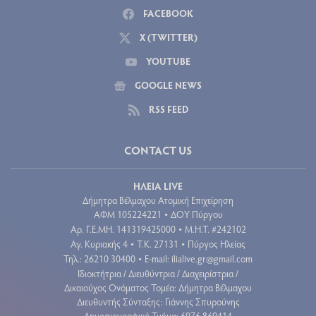
FACEBOOK
X (TWITTER)
YOUTUBE
GOOGLE NEWS
RSS FEED
CONTACT US
ΗΛΕΙΑ LIVE
Δήμητρα Βέλμαχου Ατομική Επιχείρηση
ΑΦΜ 105224221
ΔΟΥ Πύργου
•
Aρ. Γ.Ε.ΜΗ. 141319425000
Μ.Η.Τ. #242102
•
Αγ. Κυριακής 4
Τ.Κ. 27131
Πύργος Ηλείας
•
•
Τηλ.: 26210 30400
E-mail:
ilialive.gr@gmail.com
•
Ιδιοκτήτρια / Διευθύντρια / Διαχειρίστρια /
Δικαιούχος Ονόματος Τομέα: Δήμητρα Βέλμαχου
Διευθυντής Σύνταξης: Γιάννης Σπυρούνης
Δημοσιογραφικό Τμήμα: 6976 869414