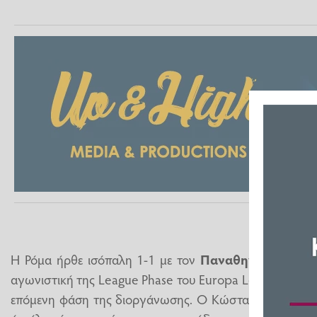
Η Ρόμα ήρθε ισόπαλη 1-1 με τον
Παναθηναϊκό
στο Ο
αγωνιστική της League Phase του Europa League, παίρν
επόμενη φάση της διοργάνωσης. Ο Κώστας Τσιμίκας μί