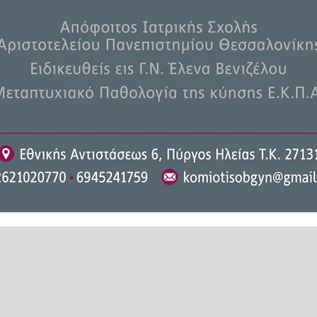
άουτ, ενώ στάθηκε και στις δικές
 μας δίνει την πρόκριση στους
όμα και οι νεότεροι παίκτες που
 ήταν δίκαιη.
απέδειξα ότι αξίζω τις ευκαιρίες
αν η αρχή που ονειρευόμουν. Θα
κή».