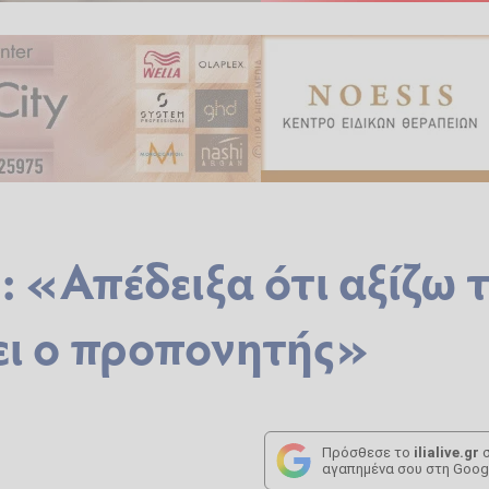
 «Απέδειξα ότι αξίζω τ
νει ο προπονητής»
Πρόσθεσε το
ilialive.gr
σ
αγαπημένα σου στη Goog