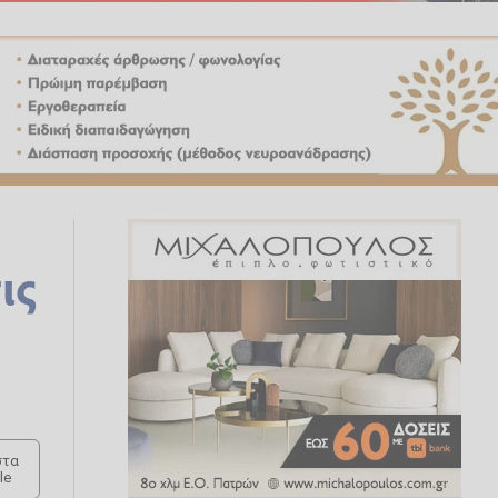
ις
τα
le