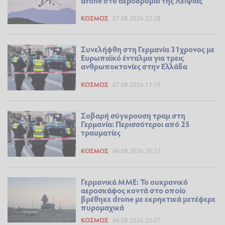
drone στο αεροδρόμιο της Λειψίας
ΚΌΣΜΟΣ
07.08.2026 22:38
Συνελήφθη στη Γερμανία 31χρονος με
Ευρωπαϊκό ένταλμα για τρεις
ανθρωποκτονίες στην Ελλάδα
ΚΌΣΜΟΣ
07.08.2026 13:19
Σοβαρή σύγκρουση τραμ στη
Γερμανία: Περισσότεροι από 25
τραυματίες
ΚΌΣΜΟΣ
06.08.2026 20:37
Γερμανικά ΜΜΕ: Το ουκρανικό
αεροσκάφος κοντά στο οποίο
βρέθηκε drone με εκρηκτικά μετέφερε
πυρομαχικά
ΚΌΣΜΟΣ
06.08.2026 22:07