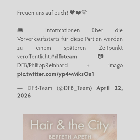
Freuen uns auf euch! 🖤❤️💛
🎟️ Informationen über die
Vorverkaufsstarts für diese Partien werden
zu einem späteren Zeitpunkt
veröffentlicht.
#dfbteam
📷️
DFB/PhilippReinhard + imago
pic.twitter.com/yp4wMksOs1
— DFB-Team (@DFB_Team)
April 22,
2026