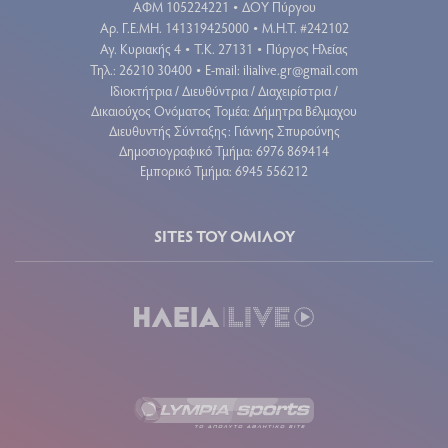
ΑΦΜ 105224221
ΔΟΥ Πύργου
•
Aρ. Γ.Ε.ΜΗ. 141319425000
Μ.Η.Τ. #242102
•
Αγ. Κυριακής 4
Τ.Κ. 27131
Πύργος Ηλείας
•
•
Τηλ.: 26210 30400
E-mail:
ilialive.gr@gmail.com
•
Ιδιοκτήτρια / Διευθύντρια / Διαχειρίστρια /
Δικαιούχος Ονόματος Τομέα: Δήμητρα Βέλμαχου
Διευθυντής Σύνταξης: Γιάννης Σπυρούνης
Δημοσιογραφικό Τμήμα: 6976 869414
Εμπορικό Τμήμα: 6945 556212
SITES ΤΟΥ ΟΜΙΛΟΥ