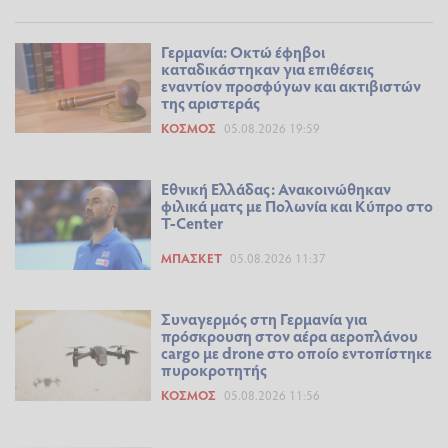
Γερμανία: Οκτώ έφηβοι
καταδικάστηκαν για επιθέσεις
εναντίον προσφύγων και ακτιβιστών
της αριστεράς
ΚΌΣΜΟΣ
05.08.2026 19:59
Εθνική Ελλάδας: Ανακοινώθηκαν
φιλικά ματς με Πολωνία και Κύπρο στο
T-Center
ΜΠΆΣΚΕΤ
05.08.2026 11:37
Συναγερμός στη Γερμανία για
πρόσκρουση στον αέρα αεροπλάνου
cargo με drone στο οποίο εντοπίστηκε
πυροκροτητής
ΚΌΣΜΟΣ
05.08.2026 11:56