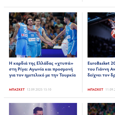
Η καρδιά της Ελλάδας «χτυπά»
EuroBasket 2
στη Ρίγα: Αγωνία και προσμονή
του Γιάννη 
για τον ημιτελικό με την Τουρκία
δείχνει τον δ
ΜΠΆΣΚΕΤ
12.09.2025 15:10
ΜΠΆΣΚΕΤ
11.09.