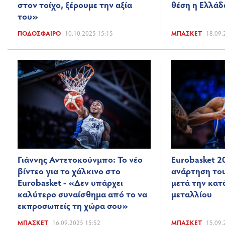
στον τοίχο, ξέρουμε την αξία
θέση η Ελλάδ
του»
ΠΟΔΌΣΦΑΙΡΟ
10.10.2025 15:15
ΜΠΆΣΚΕΤ
18.09.
Γιάννης Αντετοκούνμπο: Το νέο
Eurobasket 2
βίντεο για το χάλκινο στο
ανάρτηση το
Eurobasket - «Δεν υπάρχει
μετά την κατ
καλύτερο συναίσθημα από το να
μεταλλίου
εκπροσωπείς τη χώρα σου»
ΜΠΆΣΚΕΤ
16.09.2025 15:52
ΜΠΆΣΚΕΤ
15.09.