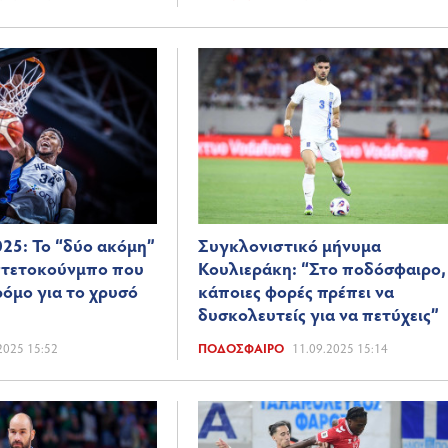
025: Το “δύο ακόμη”
Συγκλονιστικό μήνυμα
Αντετοκούνμπο που
Κουλιεράκη: “Στο ποδόσφαιρο,
ρόμο για το χρυσό
κάποιες φορές πρέπει να
δυσκολευτείς για να πετύχεις”
2025 15:52
ΠΟΔΌΣΦΑΙΡΟ
11.09.2025 15:14