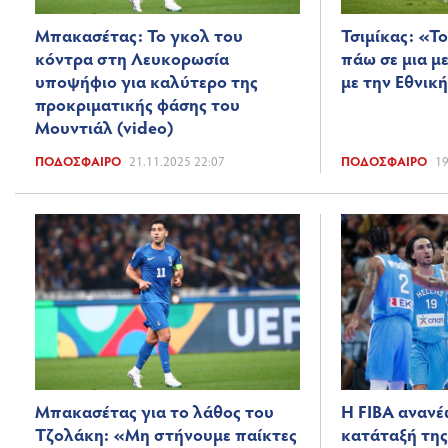
Μπακασέτας: Το γκολ του
Τσιμίκας: «Το
κόντρα στη Λευκορωσία
πάω σε μια μ
υποψήφιο για καλύτερο της
με την Εθνικ
προκριματικής φάσης του
Μουντιάλ (video)
ΠΟΔΌΣΦΑΙΡΟ
21.11.2025 22:07
ΠΟΔΌΣΦΑΙΡΟ
19
Μπακασέτας για το λάθος του
Η FIBA ανανέ
Τζολάκη: «Μη στήνουμε παίκτες
κατάταξή της