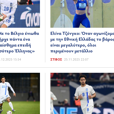
ε το Βέλγιο ένιωθα
Ελίνα Τζένγκο: Όταν αγωνίζομ
ήρχε πάντα ένα
με την Εθνική Ελλάδας το βάρο
αίσθημα επειδή
είναι μεγαλύτερο, όλοι
σσότερο Έλληνας»
περιμένουν μετάλλιο
.12.2025 15:54
ΣΤΊΒΟΣ
25.11.2025 22:07