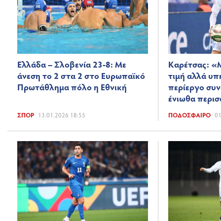
Ελλάδα – Σλοβενία 23-8: Με
Καρέτσας: «Μ
άνεση το 2 στα 2 στο Ευρωπαϊκό
τιμή αλλά υπ
Πρωτάθλημα πόλο η Εθνική
περίεργο συν
ένιωθα περι
ΣΠΟΡ
13.01.2026 18:55
ΠΟΔΌΣΦΑΙΡΟ
01