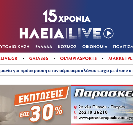
Α
ΠΟΛΙΤΙΚΑ
ΑΥΤΟΔΙΟΙΚΗΣΗ
ΕΛΛΑΔΑ
ΚΟΣΜΟΣ
ΟΙΚΟΝ
ΚΑΙΡΟΣ
ΑΥΤΟΔΙΟΙΚΗΣΗ
ΕΛΛΑΔΑ
ΚΟΣΜΟΣ
ΟΙΚΟΝΟΜΙΑ
ΠΟΛΙΤΙΣ
ALIVE.GR
GAIA365
OLYMPIASPORTS
MARKETPL
μανία για πρόσκρουση στον αέρα αεροπλάνου cargo με drone 