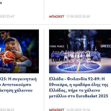
α
2025 22:47
ΜΠΆΣΚΕΤ
17.09.2025 22:50
025: Η συγκινητική
Ελλάδα - Φινλανδία 92-89: Η
υ Αντετοκούμπο
Εθνικάρα, η ομαδάρα όλης της
άκτηση χάλκινου
Ελλάδας, πήρε το χάλκινο
μετάλλιο στο EuroBasket 2025
2025 08:23
ΜΠΆΣΚΕΤ
14.09.2025 19:16