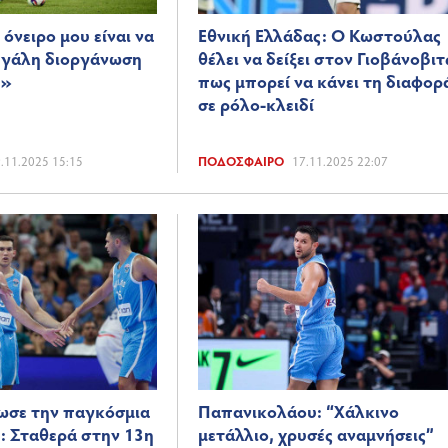
 όνειρο μου είναι να
Εθνική Ελλάδας: Ο Κωστούλας
εγάλη διοργάνωση
θέλει να δείξει στον Γιοβάνοβιτ
ή»
πως μπορεί να κάνει τη διαφορ
σε ρόλο-κλειδί
.11.2025 15:15
ΠΟΔΌΣΦΑΙΡΟ
17.11.2025 22:07
ωσε την παγκόσμια
Παπανικολάου: “Χάλκινο
: Σταθερά στην 13η
μετάλλιο, χρυσές αναμνήσεις”