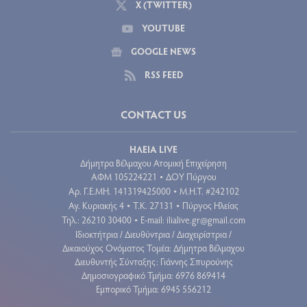
X (TWITTER)
YOUTUBE
GOOGLE NEWS
RSS FEED
CONTACT US
ΗΛΕΙΑ LIVE
Δήμητρα Βέλμαχου Ατομική Επιχείρηση
ΑΦΜ 105224221
ΔΟΥ Πύργου
•
Aρ. Γ.Ε.ΜΗ. 141319425000
Μ.Η.Τ. #242102
•
Αγ. Κυριακής 4
Τ.Κ. 27131
Πύργος Ηλείας
•
•
Τηλ.: 26210 30400
E-mail:
ilialive.gr@gmail.com
•
Ιδιοκτήτρια / Διευθύντρια / Διαχειρίστρια /
Δικαιούχος Ονόματος Τομέα: Δήμητρα Βέλμαχου
Διευθυντής Σύνταξης: Γιάννης Σπυρούνης
Δημοσιογραφικό Τμήμα: 6976 869414
Εμπορικό Τμήμα: 6945 556212