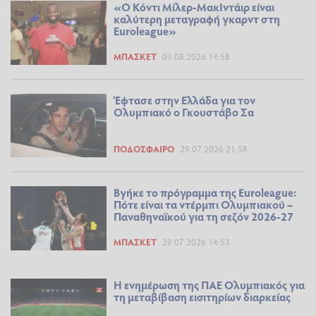
«Ο Κόντι Μίλερ-ΜακΙντάιρ είναι
καλύτερη μεταγραφή γκαρντ στη
Euroleague»
ΜΠΆΣΚΕΤ
01.08.2026 14:58
Έφτασε στην Ελλάδα για τον
Ολυμπιακό ο Γκουστάβο Σα
ΠΟΔΌΣΦΑΙΡΟ
29.07.2026 21:58
Βγήκε το πρόγραμμα της Euroleague:
Πότε είναι τα ντέρμπι Ολυμπιακού –
Παναθηναϊκού για τη σεζόν 2026-27
ΜΠΆΣΚΕΤ
29.07.2026 14:53
Η ενημέρωση της ΠΑΕ Ολυμπιακός για
τη μεταβίβαση εισιτηρίων διαρκείας