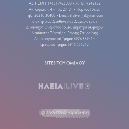
Aρ. Γ.Ε.ΜΗ. 141319425000
Μ.Η.Τ. #242102
•
Αγ. Κυριακής 4
Τ.Κ. 27131
Πύργος Ηλείας
•
•
Τηλ.: 26210 30400
E-mail:
ilialive.gr@gmail.com
•
Ιδιοκτήτρια / Διευθύντρια / Διαχειρίστρια /
Δικαιούχος Ονόματος Τομέα: Δήμητρα Βέλμαχου
Διευθυντής Σύνταξης: Γιάννης Σπυρούνης
Δημοσιογραφικό Τμήμα: 6976 869414
Εμπορικό Τμήμα: 6945 556212
SITES ΤΟΥ ΟΜΙΛΟΥ