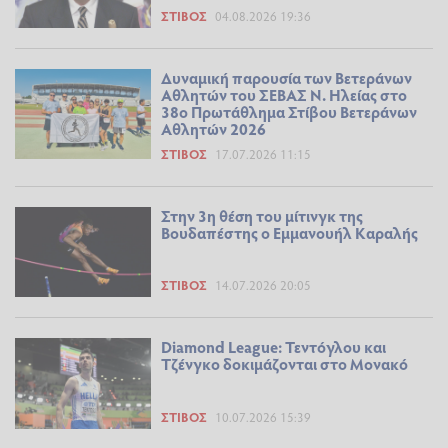
ΣΤΊΒΟΣ
04.08.2026 19:36
Δυναμική παρουσία των Βετεράνων
Αθλητών του ΣΕΒΑΣ Ν. Ηλείας στο
38ο Πρωτάθλημα Στίβου Βετεράνων
Αθλητών 2026
ΣΤΊΒΟΣ
17.07.2026 11:15
Στην 3η θέση του μίτινγκ της
Βουδαπέστης ο Εμμανουήλ Καραλής
ΣΤΊΒΟΣ
14.07.2026 20:05
Diamond League: Τεντόγλου και
Τζένγκο δοκιμάζονται στο Μονακό
ΣΤΊΒΟΣ
10.07.2026 15:39