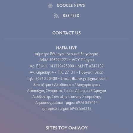
GOOGLE NEWS
RSS FEED
CONTACT US
ΗΛΕΙΑ LIVE
Δήμητρα Βέλμαχου Ατομική Επιχείρηση
ΑΦΜ 105224221
ΔΟΥ Πύργου
•
Aρ. Γ.Ε.ΜΗ. 141319425000
Μ.Η.Τ. #242102
•
Αγ. Κυριακής 4
Τ.Κ. 27131
Πύργος Ηλείας
•
•
Τηλ.: 26210 30400
E-mail:
ilialive.gr@gmail.com
•
Ιδιοκτήτρια / Διευθύντρια / Διαχειρίστρια /
Δικαιούχος Ονόματος Τομέα: Δήμητρα Βέλμαχου
Διευθυντής Σύνταξης: Γιάννης Σπυρούνης
Δημοσιογραφικό Τμήμα: 6976 869414
Εμπορικό Τμήμα: 6945 556212
SITES ΤΟΥ ΟΜΙΛΟΥ