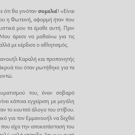
ε ότι θα γινόταν
σομελιέ
! «Είναι
 μου η Φωτεινή, αφορμή ήταν που
μυστικά μου τα έμαθε αυτή. Πριν
 Μου άρεσε να μαθαίνω για τις
αλλά με κέρδισε ο αθλητισμός.
μανουήλ Καραλή και προπονητής
δάκρυά του όταν ρωτήθηκε για τα
κοντώ.
υματισμού του, έναν σοβαρό
νει κάποια εγχείριση με μεγάλη
ταν το κουτσό άλογο του στίβου.
ικό για τον Εμμανουήλ να δεχθεί
ς που είχα την αποκατάστασή του
πολύ καλά επίπεδα. Ίσως γι αυτό