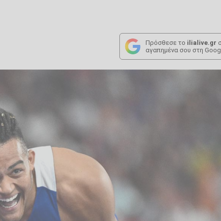
Πρόσθεσε το
ilialive.gr
σ
αγαπημένα σου στη Goog