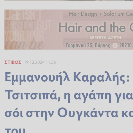
ΣΤΊΒΟΣ
19.12.2024 11:56
Εμμανουήλ Καραλής: 
Τσιτσιπά, η αγάπη γι
σόι στην Ουγκάντα κ
του