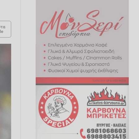
τα
le