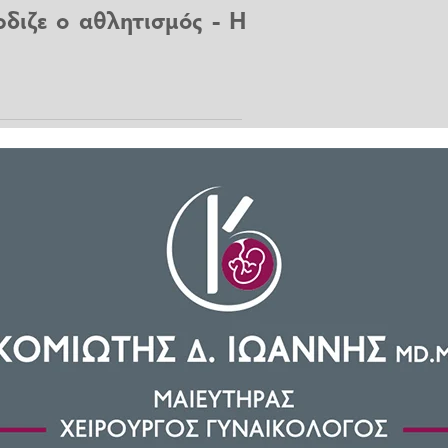
ρδιζε ο αθλητισμός - Η