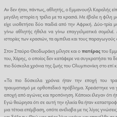
Αν δεν ήταν, πάντως, αθλητής, ο Εμμανουήλ Καραλής είπ
μεγάλη ιστορία η τρέλα με τα κρασιά. Με έβαλε η φίλη
είχε υιοθετήσει δύο παιδιά από την Αφρική. Δύο-τρία 
γίνω αθλητής ήθελα να γίνω επαγγελματικά σομελιέ.
ιστορίες των κρασιών, τα αμπέλια και τους παραγωγούς 
Στον Σταύρο Θεοδωράκη μίλησε και ο
πατέρας
του Εμ
του, Χάρης, ο οποίος δεν κατάφερε να συγκρατήσει τα 
πιο δύσκολα χρόνια της ζωής του Ολυμπιονίκη στο επί 
«Τα πιο δύσκολα χρόνια ήταν την εποχή του τρα
τραυματισμό με ορθοπεδικό πρόβλημα. Χρειάστηκε να γί
αποχή από αγώνες και προπόνηση. Κάποιοι έλεγαν ότι ή
Εγώ θεώρησα ότι σε αυτή την ηλικία θα ήταν καταστροφ
μια τέτοια επέμβαση, οπότε ανέλαβα με τις λίγες γνώσει
και δόξα τω Θεώ μας πήρε λίγο χρόνο και επανήλθε σε 