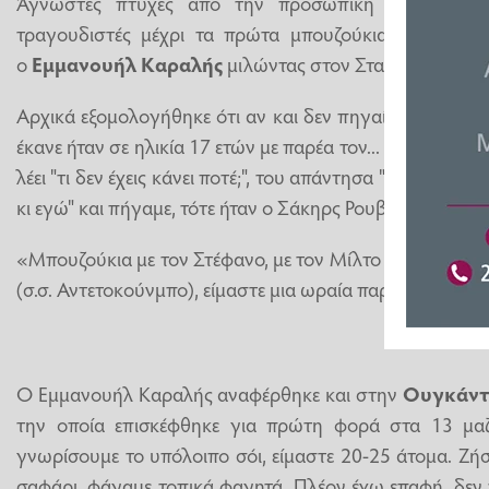
Άγνωστες πτυχές από την προσωπική του ζωή -
τραγουδιστές μέχρι τα πρώτα μπουζούκια που πήγε 
ο
Εμμανουήλ Καραλής
μιλώντας στον Σταύρο Θεοδωρ
Αρχικά εξομολογήθηκε ότι αν και δεν πηγαίνει στα
μπο
έκανε ήταν σε ηλικία 17 ετών με παρέα τον...
Στέφανο Τσ
λέει "τι δεν έχεις κάνει ποτέ;", του απάντησα "δεν έχω πά
κι εγώ" και πήγαμε, τότε ήταν ο Σάκηρς Ρουβάς και ο Κ
«Μπουζούκια με τον Στέφανο, με τον Μίλτο είμαστε όλη 
(σ.σ. Αντετοκούνμπο), είμαστε μια ωραία παρέα οι αθλητ
Ο Εμμανουήλ Καραλής αναφέρθηκε και στην
Ουγκάν
την οποία επισκέφθηκε για πρώτη φορά στα 13 μαζ
γνωρίσουμε το υπόλοιπο σόι, είμαστε 20-25 άτομα. Ζήσ
σαφάρι, φάγαμε τοπικά φαγητά. Πλέον έχω επαφή, δεν 