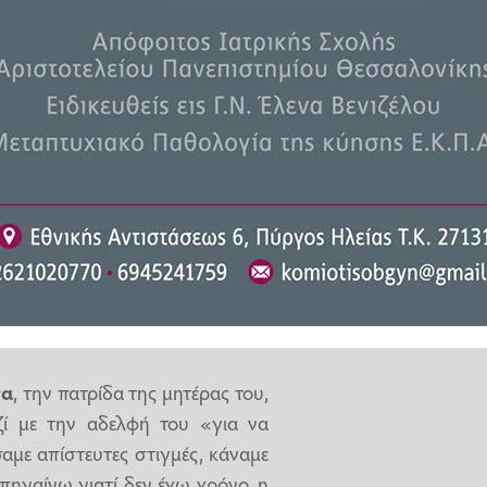
 από τους αγαπημένους του
με τον Τσιτσιπά - παρουσίασε
άκη το βράδυ της Τετάρτης.
υζούκια
, η πρώτη φορά που το
ιτσιπά
. «Ήμασταν 17 ετών μου
ει στα μπουζούκια", μου είπε "ούτε
ωνσταντίνος Αργυρός».
μέρα μαζί, στον γάμο του Γιάννη
ές» πρόσθεσε.
τα
, την πατρίδα της μητέρας του,
ί με την αδελφή του «για να
αμε απίστευτες στιγμές, κάναμε
πηγαίνω γιατί δεν έχω χρόνο, η