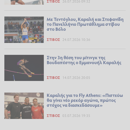
ΣΤΊΒΟΣ
26.07.2026 09:32
Mε Τεντόγλου, Καραλή και Στεφανίδη
το Πανελλήνιο Πρωτάθλημα στίβου
στο Βόλο
ΣΤΊΒΟΣ
24.07.2026 10:36
Στην 3η θέση του μίτινγκ της
Βουδαπέστης ο Εμμανουήλ Καραλής
ΣΤΊΒΟΣ
14.07.2026 20:05
Καραλής για το Fly Athens: «Πιστεύω
θα γίνει νέο ρεκόρ αγώνα, πρώτος
στόχος να διασκεδάσουμε»
ΣΤΊΒΟΣ
03.07.2026 19:35