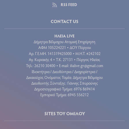
RSS FEED
CONTACT US
ΗΛΕΙΑ LIVE
Δήμητρα Βέλμαχου Ατομική Επιχείρηση
ΑΦΜ 105224221
ΔΟΥ Πύργου
•
Aρ. Γ.Ε.ΜΗ. 141319425000
Μ.Η.Τ. #242102
•
Αγ. Κυριακής 4
Τ.Κ. 27131
Πύργος Ηλείας
•
•
Τηλ.: 26210 30400
E-mail:
ilialive.gr@gmail.com
•
Ιδιοκτήτρια / Διευθύντρια / Διαχειρίστρια /
Δικαιούχος Ονόματος Τομέα: Δήμητρα Βέλμαχου
Διευθυντής Σύνταξης: Γιάννης Σπυρούνης
Δημοσιογραφικό Τμήμα: 6976 869414
Εμπορικό Τμήμα: 6945 556212
SITES ΤΟΥ ΟΜΙΛΟΥ