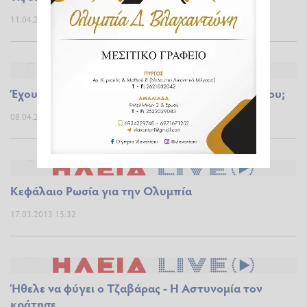
11.04.2013 09:01
Έχουν χάσει τη μπάλα στο Δημαρχείο του Πύργου;
08.04.2013 12:07
Κεφάλαιο Ρωσία για την Ολυμπία
17.03.2013 15:32
Ήθελε να φύγει ο Τζαβάρας - Η Αστυνομία τον
κράτησε