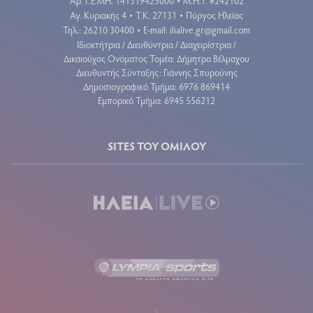
Aρ. Γ.Ε.ΜΗ. 141319425000
Μ.Η.Τ. #242102
•
Αγ. Κυριακής 4
Τ.Κ. 27131
Πύργος Ηλείας
•
•
Τηλ.: 26210 30400
E-mail:
ilialive.gr@gmail.com
•
Ιδιοκτήτρια / Διευθύντρια / Διαχειρίστρια /
Δικαιούχος Ονόματος Τομέα: Δήμητρα Βέλμαχου
Διευθυντής Σύνταξης: Γιάννης Σπυρούνης
Δημοσιογραφικό Τμήμα: 6976 869414
Εμπορικό Τμήμα: 6945 556212
SITES ΤΟΥ ΟΜΙΛΟΥ