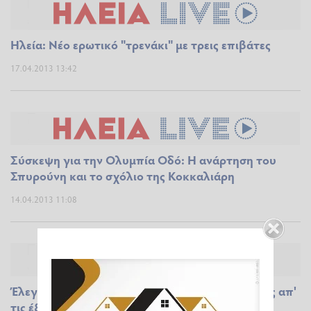
Ηλεία: Νέο ερωτικό "τρενάκι" με τρεις επιβάτες
17.04.2013 13:42
Σύσκεψη για την Ολυμπία Οδό: Η ανάρτηση του
Σπυρούνη και το σχόλιο της Κοκκαλιάρη
14.04.2013 11:08
Έλεγχοι στο δημόσιο στην Ηλεία; "Mη με ξυπνάς απ'
τις έξι"