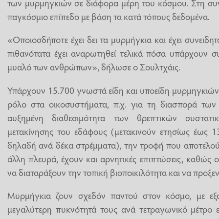
των μυρμηγκιών σε διάφορα μέρη του κόσμου. Στη συν
παγκόσμιο επίπεδο με βάση τα κατά τόπους δεδομένα.
«Οποιοσδήποτε έχει δει τα μυρμήγκια και έχει συνειδη
πιθανότατα έχει αναρωτηθεί τελικά πόσα υπάρχουν συ
μυαλό των ανθρώπων», δήλωσε ο Σουλτχάις.
Υπάρχουν 15.700 γνωστά είδη και υποείδη μυρμηγκιών,
ρόλο στα οικοσυστήματα, π.χ. για τη διασπορά τω
αυξημένη διαθεσιμότητα των θρεπτικών συστατ
μετακίνησης του εδάφους (μετακινούν ετησίως έως 1
δηλαδή ανά δέκα στρέμματα), την τροφή που αποτελού
άλλη πλευρά, έχουν και αρνητικές επιπτώσεις, καθώς ο
να διαταράξουν την τοπική βιοποικιλότητα και να προξε
Μυρμήγκια ζουν σχεδόν παντού στον κόσμο, με εξαί
μεγαλύτερη πυκνότητά τους ανά τετραγωνικό μέτρο εδ