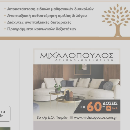
τα
le