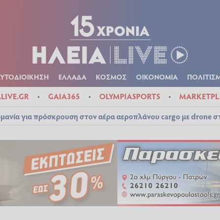
Α
ΠΟΛΙΤΙΚΑ
ΑΥΤΟΔΙΟΙΚΗΣΗ
ΕΛΛΑΔΑ
ΚΟΣΜΟΣ
ΟΙΚΟΝ
ΚΑΙΡΟΣ
ΑΥΤΟΔΙΟΙΚΗΣΗ
ΕΛΛΑΔΑ
ΚΟΣΜΟΣ
ΟΙΚΟΝΟΜΙΑ
ΠΟΛΙΤΙΣ
ALIVE.GR
GAIA365
OLYMPIASPORTS
MARKETPL
μανία για πρόσκρουση στον αέρα αεροπλάνου cargo με drone 