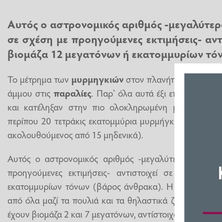
Αυτός ο αστρονομικός αριθμός -μεγαλύτερ
σε σχέση με προηγούμενες εκτιμήσεις- αντ
βιομάζα 12 μεγατόνων ή εκατομμυρίων τό
Το μέτρημα των
μυρμηγκιών
στον πλανήτη μας μοιάζε
άμμου στις
παραλίες
. Παρ’ όλα αυτά έξι επιστήμονες
και κατέληξαν στην πιο ολοκληρωμένη μέχρι σήμε
περίπου 20 τετράκις εκατομμύρια μυρμήγκια ή 20.000
ακολουθούμενος από 15 μηδενικά).
Αυτός ο αστρονομικός αριθμός -μεγαλύτερος από δ
προηγούμενες εκτιμήσεις- αντιστοιχεί σε μία συν
εκατομμυρίων τόνων (βάρος άνθρακα). Η βιομάζα των
από όλα μαζί τα πουλιά και τα θηλαστικά ζώα του πλαν
έχουν βιομάζα 2 και 7 μεγατόνων, αντίστοιχα, ενώ είναι