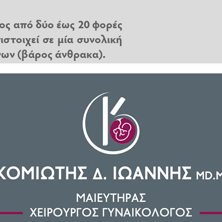
ος από δύο έως 20 φορές
ιστοιχεί σε μία συνολική
νων (βάρος άνθρακα).
ι με το μέτρημα των κόκκων της
 «τόλμησαν» να το επιχειρήσουν
ρα εκτίμηση: Στη
Γη
υπάρχουν
.000.000.000.000 (ο αριθμός 20
ύο έως 20 φορές σε σχέση με
ολική βιομάζα 12 μεγατόνων ή
 μυρμηγκιών είναι μεγαλύτερη
ήτη μας, τα οποία εκτιμάται ότι
 περίπου το 20% της βιομάζας της