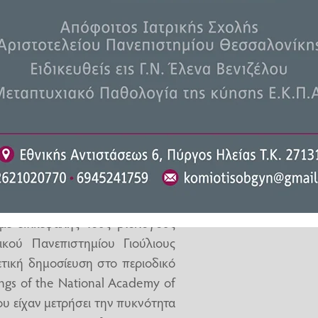
τα τα μυρμήγκια είναι αρκετά
κτίμηση τους κατ’ ανάγκη στα
ου ζουν κυρίως στα δέντρα ή στο
και τη Βόρεια Ασία είναι σχετικά
γκιών
με επικεφαλής τους βιολόγους
κού Πανεπιστημίου Γιούλιους
ετική δημοσίευση στο περιοδικό
gs of the National Academy of
υ είχαν μετρήσει την πυκνότητα