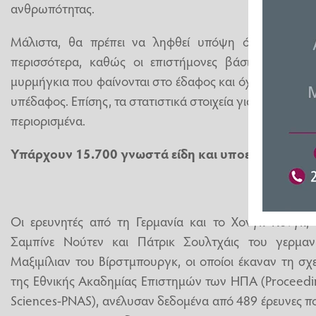
ανθρωπότητας.
Μάλιστα, θα πρέπει να ληφθεί υπόψη ότι πιθανότα
περισσότερα, καθώς οι επιστήμονες βάσισαν την ε
μυρμήγκια που φαίνονται στο έδαφος και όχι σε αυτά π
υπέδαφος. Επίσης, τα στατιστικά στοιχεία για την Αφρική 
περιορισμένα.
Υπάρχουν 15.700 γνωστά είδη και υποείδη μυρμη
Οι ερευνητές από τη Γερμανία και το Χονγκ Κονγκ, 
Σαμπίνε Νούτεν και Πάτρικ Σουλτχάις του γερμανι
Μαξιμίλιαν του Βίρστμπουργκ, οι οποίοι έκαναν τη σχ
της Εθνικής Ακαδημίας Επιστημών των ΗΠΑ (Proceedin
Sciences-PNAS), ανέλυσαν δεδομένα από 489 έρευνες πο