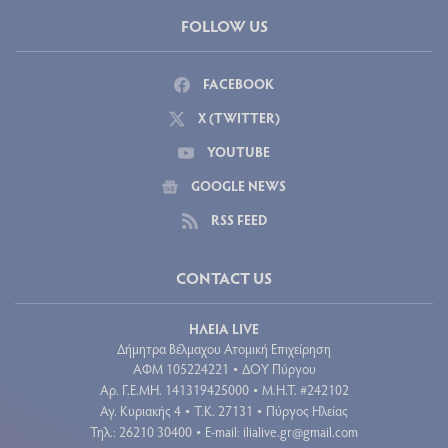
FOLLOW US
FACEBOOK
X (TWITTER)
YOUTUBE
GOOGLE NEWS
RSS FEED
CONTACT US
ΗΛΕΙΑ LIVE
Δήμητρα Βέλμαχου Ατομική Επιχείρηση
ΑΦΜ 105224221
ΔΟΥ Πύργου
•
Aρ. Γ.Ε.ΜΗ. 141319425000
Μ.Η.Τ. #242102
•
Αγ. Κυριακής 4
Τ.Κ. 27131
Πύργος Ηλείας
•
•
Τηλ.: 26210 30400
E-mail:
ilialive.gr@gmail.com
•