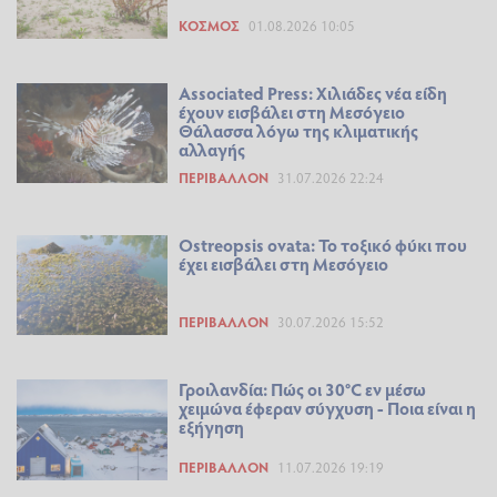
ΚΌΣΜΟΣ
01.08.2026 10:05
Associated Press: Χιλιάδες νέα είδη
έχουν εισβάλει στη Μεσόγειο
Θάλασσα λόγω της κλιματικής
αλλαγής
ΠΕΡΙΒΆΛΛΟΝ
31.07.2026 22:24
Ostreopsis ovata: Το τοξικό φύκι που
έχει εισβάλει στη Μεσόγειο
ΠΕΡΙΒΆΛΛΟΝ
30.07.2026 15:52
Γροιλανδία: Πώς οι 30°C εν μέσω
χειμώνα έφεραν σύγχυση - Ποια είναι η
εξήγηση
ΠΕΡΙΒΆΛΛΟΝ
11.07.2026 19:19