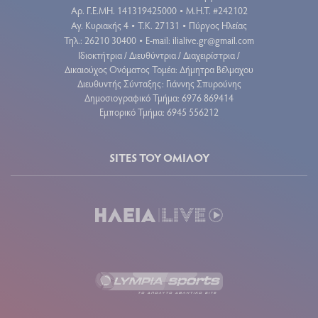
Aρ. Γ.Ε.ΜΗ. 141319425000
Μ.Η.Τ. #242102
•
Αγ. Κυριακής 4
Τ.Κ. 27131
Πύργος Ηλείας
•
•
Τηλ.: 26210 30400
E-mail:
ilialive.gr@gmail.com
•
Ιδιοκτήτρια / Διευθύντρια / Διαχειρίστρια /
Δικαιούχος Ονόματος Τομέα: Δήμητρα Βέλμαχου
Διευθυντής Σύνταξης: Γιάννης Σπυρούνης
Δημοσιογραφικό Τμήμα: 6976 869414
Εμπορικό Τμήμα: 6945 556212
SITES ΤΟΥ ΟΜΙΛΟΥ