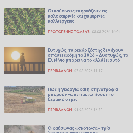
Οι καύσωνες επηρεάζουν τις
καλοκαιρινές και χειμερινές
καλλιέργειες
ΠΡΩΤΟΓΕΝΉΣ ΤΟΜΈΑΣ
08.08.2026 16:04
Ευτυχώς, τα ρεκόρ ζέστης δεν έχουν
σπάσει ακόμη το 2026 – Δυστυχώς, το
Ελ Νίνιο μπορεί να το αλλάξει αυτό
ΠΕΡΙΒΆΛΛΟΝ
07.08.2026 11:17
Πως η γεωργία και η κτηνοτροφία
μπορούν να αντιμετωπίσουν το
θερμικό στρες
ΠΕΡΙΒΆΛΛΟΝ
04.08.2026 16:33
Ο καύσωνας «σκότωσε» τρία
λιοντάρια στην Ιαπωνία