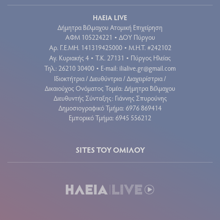
ΗΛΕΙΑ LIVE
Δήμητρα Βέλμαχου Ατομική Επιχείρηση
ΑΦΜ 105224221
ΔΟΥ Πύργου
•
Aρ. Γ.Ε.ΜΗ. 141319425000
Μ.Η.Τ. #242102
•
Αγ. Κυριακής 4
Τ.Κ. 27131
Πύργος Ηλείας
•
•
Τηλ.: 26210 30400
E-mail:
ilialive.gr@gmail.com
•
Ιδιοκτήτρια / Διευθύντρια / Διαχειρίστρια /
Δικαιούχος Ονόματος Τομέα: Δήμητρα Βέλμαχου
Διευθυντής Σύνταξης: Γιάννης Σπυρούνης
Δημοσιογραφικό Τμήμα: 6976 869414
Εμπορικό Τμήμα: 6945 556212
SITES ΤΟΥ ΟΜΙΛΟΥ