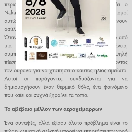
περισσότερα στοιχεία για να επικυρωθεί, λέει ο
Nakamura. Μέχρι τότε, λέει, οι υποκείμενοι μηχανισμοί
αυτών των «μποτιλιαρισμάτων» θα παραμείνουν
ασύλληπτοι.
Όταν ένα σύστημα υψηλής πίεσης κολλάει πάνω από
μια περιοχή, ωθεί τον αέρα προς την επιφάνεια,
συμπιέζοντας και θερμαίνοντας τον αέρα. Η υψηλή
πίεση ωθεί επίσης τα σύννεφα μακριά, καθαρίζοντας
τον ουρανό για να χτυπήσει ο καυτός ήλιος αμείωτα.
Αυτοί οι παράγοντες συνδυάζονται για να
δημιουργήσουν έναν θερμικό θόλο, ένα φαινόμενο
που καίει και συχνά ξηραίνει τα τοπία.
Το αβέβαιο μέλλον των αεροχείμαρρων
Ένα συναφές, αλλά εξίσου άλυτο πρόβλημα είναι το
πώς η κλιματική αλλαγή μπορεί να επηρεάσει τον χορό