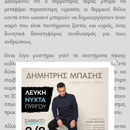
Δεδομένου ότι ο θερμότερος αέρας μπορεί να
μεταφέρει περισσότερη υγρασία, οι θερμικοί θόλοι
κοντά στον ωκεανό μπορούν να δημιουργήσουν έναν
καιρό που είναι ταυτόχρονα ζεστός και υγρός, ένας
δυνητικά θανατηφόρος συνδυασμός για τους
ανθρώπους.
Είναι λίγο μυστήριο γιατί τα συστήματα πίεσης
κολλάνε, λέει ο Nakamura, γεγονός που καθιστά
δύσκολο να προβλεφθεί το φαινόμενο. Μπορεί να
συμβαίνει όταν οι αεροχείμαρροι γίνονται ιδιαίτερα
κυματώδη, ανέφεραν ο ίδιος και ένας συνάδελφός του
το 2018 στο
Science
. Τα κύματα μπορεί να κολλήσουν
όπως τα αυτοκίνητα σε ένα μποτιλιάρισμα,
προκαλώντας την αδράνεια του καιρού στη θέση του.
Αλλά αυτή η εξήγηση είναι θεωρητική και χρειάζονται