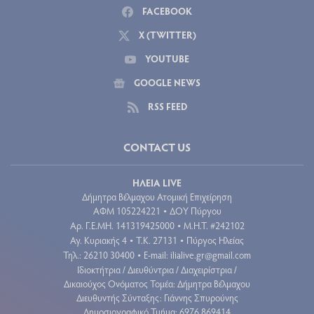
FACEBOOK
X (TWITTER)
YOUTUBE
GOOGLE NEWS
RSS FEED
CONTACT US
ΗΛΕΙΑ LIVE
Δήμητρα Βέλμαχου Ατομική Επιχείρηση
ΑΦΜ 105224221
ΔΟΥ Πύργου
•
Aρ. Γ.Ε.ΜΗ. 141319425000
Μ.Η.Τ. #242102
•
Αγ. Κυριακής 4
Τ.Κ. 27131
Πύργος Ηλείας
•
•
Τηλ.: 26210 30400
E-mail:
ilialive.gr@gmail.com
•
Ιδιοκτήτρια / Διευθύντρια / Διαχειρίστρια /
Δικαιούχος Ονόματος Τομέα: Δήμητρα Βέλμαχου
Διευθυντής Σύνταξης: Γιάννης Σπυρούνης
Δημοσιογραφικό Τμήμα: 6976 869414