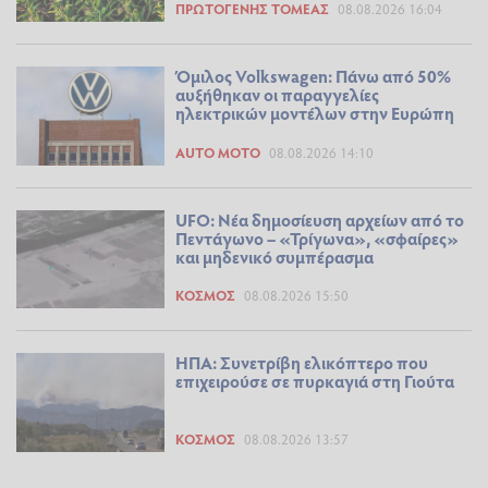
ΠΡΩΤΟΓΕΝΉΣ ΤΟΜΈΑΣ
08.08.2026 16:04
Όμιλος Volkswagen: Πάνω από 50%
αυξήθηκαν οι παραγγελίες
ηλεκτρικών μοντέλων στην Ευρώπη
AUTO MOTO
08.08.2026 14:10
UFO: Νέα δημοσίευση αρχείων από το
Πεντάγωνο – «Τρίγωνα», «σφαίρες»
και μηδενικό συμπέρασμα
ΚΌΣΜΟΣ
08.08.2026 15:50
ΗΠΑ: Συνετρίβη ελικόπτερο που
επιχειρούσε σε πυρκαγιά στη Γιούτα
ΚΌΣΜΟΣ
08.08.2026 13:57