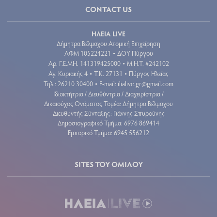
CONTACT US
ΗΛΕΙΑ LIVE
Δήμητρα Βέλμαχου Ατομική Επιχείρηση
ΑΦΜ 105224221
ΔΟΥ Πύργου
•
Aρ. Γ.Ε.ΜΗ. 141319425000
Μ.Η.Τ. #242102
•
Αγ. Κυριακής 4
Τ.Κ. 27131
Πύργος Ηλείας
•
•
Τηλ.: 26210 30400
E-mail:
ilialive.gr@gmail.com
•
Ιδιοκτήτρια / Διευθύντρια / Διαχειρίστρια /
Δικαιούχος Ονόματος Τομέα: Δήμητρα Βέλμαχου
Διευθυντής Σύνταξης: Γιάννης Σπυρούνης
Δημοσιογραφικό Τμήμα: 6976 869414
Εμπορικό Τμήμα: 6945 556212
SITES ΤΟΥ ΟΜΙΛΟΥ