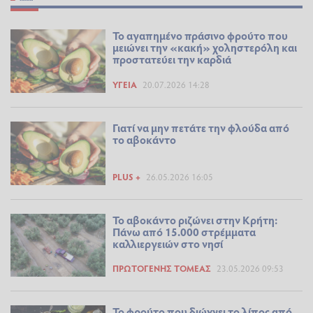
Το αγαπημένο πράσινο φρούτο που
μειώνει την «κακή» χοληστερόλη και
προστατεύει την καρδιά
ΥΓΕΊΑ
20.07.2026 14:28
Γιατί να μην πετάτε την φλούδα από
το αβοκάντο
PLUS +
26.05.2026 16:05
Το αβοκάντο ριζώνει στην Κρήτη:
Πάνω από 15.000 στρέμματα
καλλιεργειών στο νησί
ΠΡΩΤΟΓΕΝΉΣ ΤΟΜΈΑΣ
23.05.2026 09:53
Το φρούτο που διώχνει το λίπος από