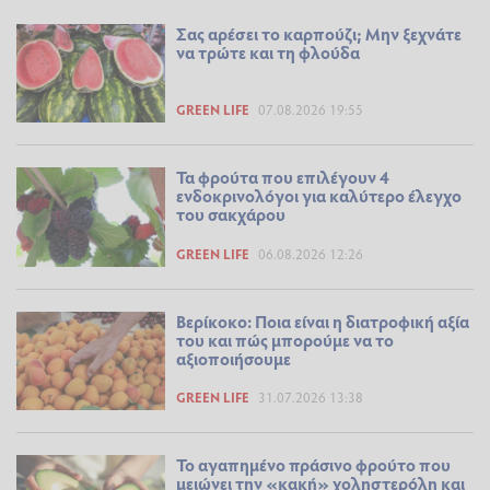
Σας αρέσει το καρπούζι; Μην ξεχνάτε
να τρώτε και τη φλούδα
GREEN LIFE
07.08.2026 19:55
Τα φρούτα που επιλέγουν 4
ενδοκρινολόγοι για καλύτερο έλεγχο
του σακχάρου
GREEN LIFE
06.08.2026 12:26
Βερίκοκο: Ποια είναι η διατροφική αξία
του και πώς μπορούμε να το
αξιοποιήσουμε
GREEN LIFE
31.07.2026 13:38
Το αγαπημένο πράσινο φρούτο που
μειώνει την «κακή» χοληστερόλη και