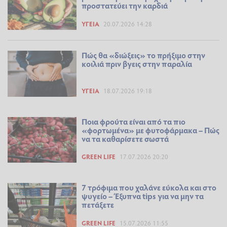
προστατεύει την καρδιά
ΥΓΕΊΑ
20.07.2026 14:28
Πώς θα «διώξεις» το πρήξιμο στην
κοιλιά πριν βγεις στην παραλία
ΥΓΕΊΑ
18.07.2026 19:18
Ποια φρούτα είναι από τα πιο
«φορτωμένα» με φυτοφάρμακα – Πώς
να τα καθαρίσετε σωστά
GREEN LIFE
17.07.2026 20:20
7 τρόφιμα που χαλάνε εύκολα και στο
ψυγείο – Έξυπνα tips για να μην τα
πετάξετε
GREEN LIFE
15.07.2026 11:55