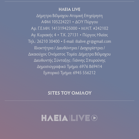
ΗΛΕΙΑ LIVE
Δήμητρα Βέλμαχου Ατομική Επιχείρηση
ΑΦΜ 105224221
ΔΟΥ Πύργου
•
Aρ. Γ.Ε.ΜΗ. 141319425000
Μ.Η.Τ. #242102
•
Αγ. Κυριακής 4
Τ.Κ. 27131
Πύργος Ηλείας
•
•
Τηλ.: 26210 30400
E-mail:
ilialive.gr@gmail.com
•
Ιδιοκτήτρια / Διευθύντρια / Διαχειρίστρια /
Δικαιούχος Ονόματος Τομέα: Δήμητρα Βέλμαχου
Διευθυντής Σύνταξης: Γιάννης Σπυρούνης
Δημοσιογραφικό Τμήμα: 6976 869414
Εμπορικό Τμήμα: 6945 556212
SITES ΤΟΥ ΟΜΙΛΟΥ