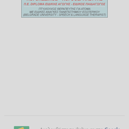
Ακολουθήστε το ilialive.gr στο
Google