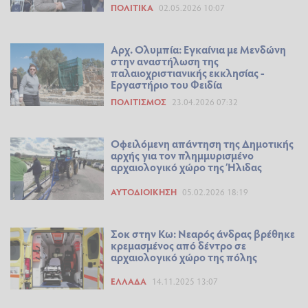
ΠΟΛΙΤΙΚΆ
02.05.2026 10:07
Αρχ. Ολυμπία: Εγκαίνια με Μενδώνη
στην αναστήλωση της
παλαιοχριστιανικής εκκλησίας -
Εργαστήριο του Φειδία
ΠΟΛΙΤΙΣΜΌΣ
23.04.2026 07:32
Οφειλόμενη απάντηση της Δημοτικής
αρχής για τον πλημμυρισμένο
αρχαιολογικό χώρο της Ήλιδας
ΑΥΤΟΔΙΟΊΚΗΣΗ
05.02.2026 18:19
Σοκ στην Κω: Νεαρός άνδρας βρέθηκε
κρεμασμένος από δέντρο σε
αρχαιολογικό χώρο της πόλης
ΕΛΛΆΔΑ
14.11.2025 13:07