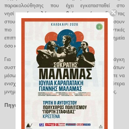
παρακολούθησης που έχει εγκατασταθεί στο
νησί
παρέχει πλέον ακριβείς μετρήσεις
, δίνοντας
στους επιστήμονες τη δυνατότητα να διαμορφώσουν
πιο αξιόπιστες προβλέψεις για τις μελλοντικές
επιπτώσεις της κλιματικής αλλαγής τόσο στα μνημεία
όσο και στο φυσικό περιβάλλον της Δήλου.
Για τον λόγο αυτό υπογράμμισε την ανάγκη
συστηματικής καταγραφής και μελέτης των κυμάτων
μέσω
εξειδικευμένων οργάνων μέτρησης
, ώστε να
ενισχυθεί η προστασία ενός από τα σημαντικότερα
μνημεία της παγκόσμιας πολιτιστικής κληρονομιάς.
Πηγή
:
newsbomb.gr