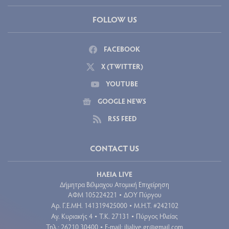
FOLLOW US
FACEBOOK
X (TWITTER)
YOUTUBE
GOOGLE NEWS
RSS FEED
CONTACT US
ΗΛΕΙΑ LIVE
Δήμητρα Βέλμαχου Ατομική Επιχείρηση
ΑΦΜ 105224221
ΔΟΥ Πύργου
•
Aρ. Γ.Ε.ΜΗ. 141319425000
Μ.Η.Τ. #242102
•
Αγ. Κυριακής 4
Τ.Κ. 27131
Πύργος Ηλείας
•
•
Τηλ.: 26210 30400
E-mail:
ilialive.gr@gmail.com
•