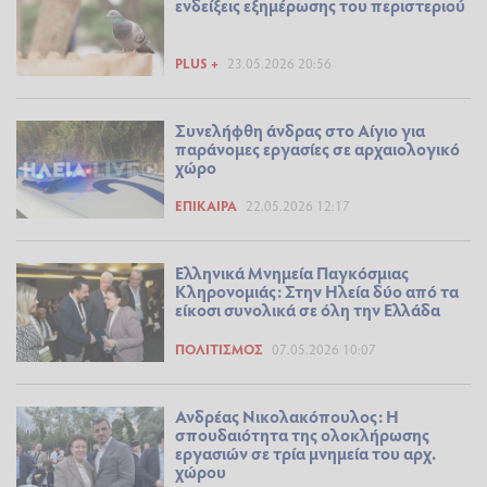
ενδείξεις εξημέρωσης του περιστεριού
PLUS +
23.05.2026 20:56
Συνελήφθη άνδρας στο Αίγιο για
παράνομες εργασίες σε αρχαιολογικό
χώρο
ΕΠΊΚΑΙΡΑ
22.05.2026 12:17
Ελληνικά Μνημεία Παγκόσμιας
Κληρονομιάς: Στην Ηλεία δύο από τα
είκοσι συνολικά σε όλη την Ελλάδα
ΠΟΛΙΤΙΣΜΌΣ
07.05.2026 10:07
Ανδρέας Νικολακόπουλος: Η
σπουδαιότητα της ολοκλήρωσης
εργασιών σε τρία μνημεία του αρχ.
χώρου