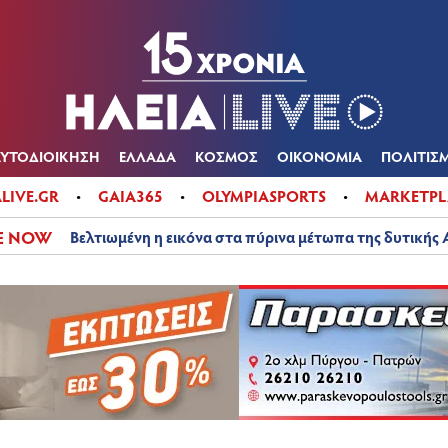
Α
ΠΟΛΙΤΙΚΑ
ΑΥΤΟΔΙΟΙΚΗΣΗ
ΕΛΛΑΔΑ
ΚΟΣΜΟΣ
ΟΙΚΟΝ
ΚΑΙΡΟΣ
ΑΥΤΟΔΙΟΙΚΗΣΗ
ΕΛΛΑΔΑ
ΚΟΣΜΟΣ
ΟΙΚΟΝΟΜΙΑ
ΠΟΛΙΤΙΣ
ALIVE.GR
GAIA365
OLYMPIASPORTS
MARKETPL
E NOW
Βελτιωμένη η εικόνα στα πύρινα μέτωπα της δυτικής 