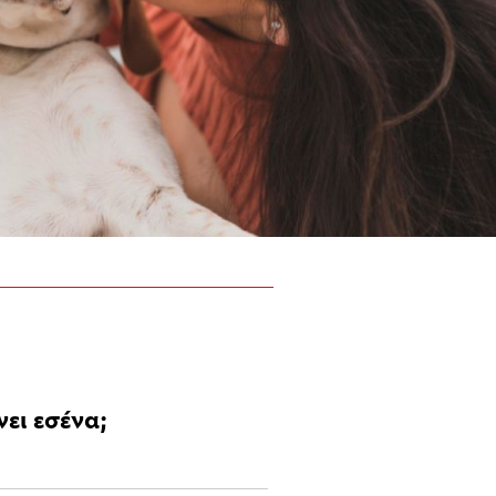
ει εσένα;