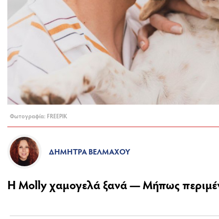
Φωτογραφία: FREEPIK
ΔΉΜΗΤΡΑ ΒΈΛΜΑΧΟΥ
Η Molly χαμογελά ξανά — Μήπως περιμέν