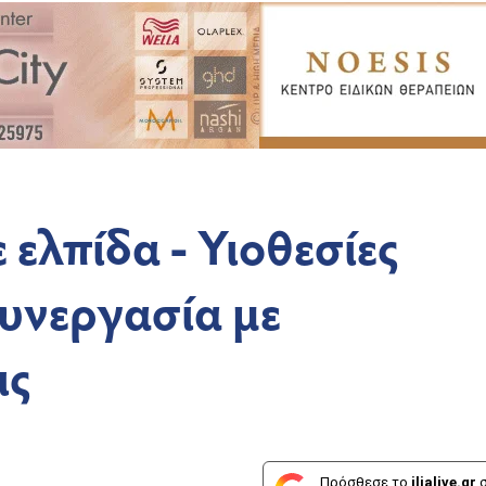
ελπίδα - Υιοθεσίες
υνεργασία με
ις
Πρόσθεσε το
ilialive.gr
σ