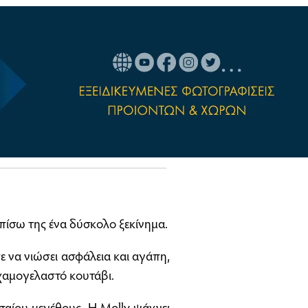
 πίσω της ένα δύσκολο ξεκίνημα.
 να νιώσει ασφάλεια και αγάπη,
 χαμογελαστό κουτάβι.
εσαίου μεγέθους. Η Molly ψάχνει