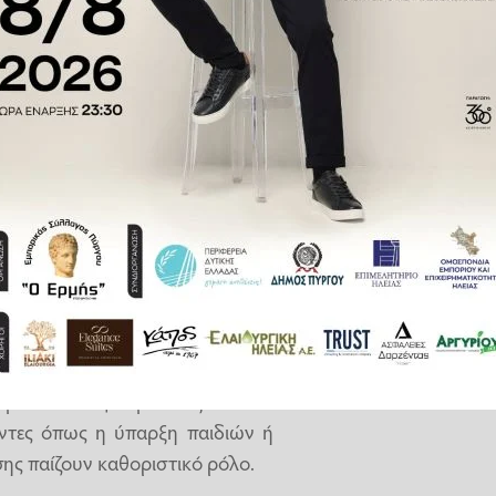
 τονίσουμε από την αρχή, ότι το
 καθημερινά
δεν είναι ιδανική
ουμε, αλλά χρειάζεται συνειδητή
ροι ότι ο φίλος μας παραμένει
με έναν σκύλο;
ερθούμε στη σημασία του να
εχθούμε έναν σκύλο
στο σπίτι
ραίτητο χρόνο για εκπαίδευση,
ύμε να καλύψουμε τα έξοδα που
ντες όπως η ύπαρξη παιδιών ή
ης παίζουν καθοριστικό ρόλο.