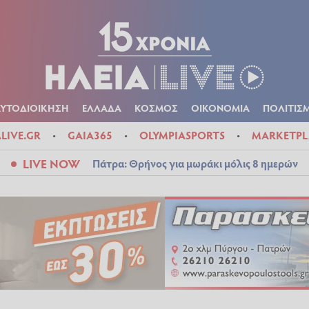
Α
ΠΟΛΙΤΙΚΑ
ΑΥΤΟΔΙΟΙΚΗΣΗ
ΕΛΛΑΔΑ
ΚΟΣΜΟΣ
ΟΙΚΟΝ
ΚΑΙΡΟΣ
ΑΥΤΟΔΙΟΙΚΗΣΗ
ΕΛΛΑΔΑ
ΚΟΣΜΟΣ
ΟΙΚΟΝΟΜΙΑ
ΠΟΛΙΤΙΣ
ALIVE.GR
GAIA365
OLYMPIASPORTS
MARKETPL
LIVE NOW
Πάτρα: Θρήνος για μωράκι μόλις 8 ημερών