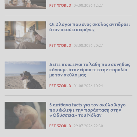
PET WORLD
04.08.2026 12:27
Οι 2 λόγοι που ένας σκύλος αντιδράει
όταν ακούει σειρήνες
PET WORLD
03.08.2026 20:27
Δείτε ποια είναι τα λάθη που συνήθως
κάνουμε όταν είμαστε στην παραλία
με τον σκύλο μας
PET WORLD
01.08.2026 10:24
5 απίθανα facts για τον σκύλο Άργο
που έκλεψε την παράσταση στην
«Οδύσσεια» του Νόλαν
PET WORLD
29.07.2026 22:30