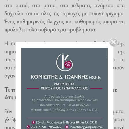
στα αυτιά, στα μάτια, στα πέλματα, ανάμεσα στα
δάχτυλα και σε όλες τις περιοχές με πυκνό τρίχωμα.
Ένας καθημερινός έλεγχος και καθαρισμός μπορεί να
προλάβει πολύ σοβαρότερα προβλήματα.
Η τακτική περιποίηση του τριχώματος βοηθά επίσης
σημαντικά. Το κούρεμα και η αφαίρεση της
υπερβολικής τρίχας γύρω από τα πέλματα και τα
αυτιά,
μειώνουν τις πιθανότητες
να παγιδευτούν
άγανα.
Τι πρέπει να κάνουμε αν υποψιαστούμε
ότι υπάρχει άγανο
Εάν παρατηρήσουμε επίμονο ξύσιμο, φτερνίσματα,
γλείψιμο ενός σημείο, πρήξιμο ή οποιαδήποτε
ασυνήθιστη συμπεριφορά μετά από βόλτα σε περιοχή