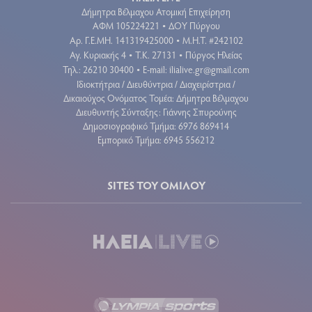
Δήμητρα Βέλμαχου Ατομική Επιχείρηση
ΑΦΜ 105224221
ΔΟΥ Πύργου
•
Aρ. Γ.Ε.ΜΗ. 141319425000
Μ.Η.Τ. #242102
•
Αγ. Κυριακής 4
Τ.Κ. 27131
Πύργος Ηλείας
•
•
Τηλ.: 26210 30400
E-mail:
ilialive.gr@gmail.com
•
Ιδιοκτήτρια / Διευθύντρια / Διαχειρίστρια /
Δικαιούχος Ονόματος Τομέα: Δήμητρα Βέλμαχου
Διευθυντής Σύνταξης: Γιάννης Σπυρούνης
Δημοσιογραφικό Τμήμα: 6976 869414
Εμπορικό Τμήμα: 6945 556212
SITES ΤΟΥ ΟΜΙΛΟΥ