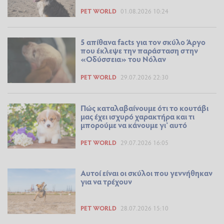
PET WORLD
01.08.2026 10:24
5 απίθανα facts για τον σκύλο Άργο
που έκλεψε την παράσταση στην
«Οδύσσεια» του Νόλαν
PET WORLD
29.07.2026 22:30
Πώς καταλαβαίνουμε ότι το κουτάβι
μας έχει ισχυρό χαρακτήρα και τι
μπορούμε να κάνουμε γι’ αυτό
PET WORLD
29.07.2026 16:05
Αυτοί είναι οι σκύλοι που γεννήθηκαν
για να τρέχουν
PET WORLD
28.07.2026 15:10