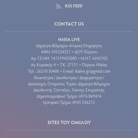
RSS FEED
CONTACT US
ΗΛΕΙΑ LIVE
Δήμητρα Βέλμαχου Ατομική Επιχείρηση
ΑΦΜ 105224221
ΔΟΥ Πύργου
•
Aρ. Γ.Ε.ΜΗ. 141319425000
Μ.Η.Τ. #242102
•
Αγ. Κυριακής 4
Τ.Κ. 27131
Πύργος Ηλείας
•
•
Τηλ.: 26210 30400
E-mail:
ilialive.gr@gmail.com
•
Ιδιοκτήτρια / Διευθύντρια / Διαχειρίστρια /
Δικαιούχος Ονόματος Τομέα: Δήμητρα Βέλμαχου
Διευθυντής Σύνταξης: Γιάννης Σπυρούνης
Δημοσιογραφικό Τμήμα: 6976 869414
Εμπορικό Τμήμα: 6945 556212
SITES ΤΟΥ ΟΜΙΛΟΥ