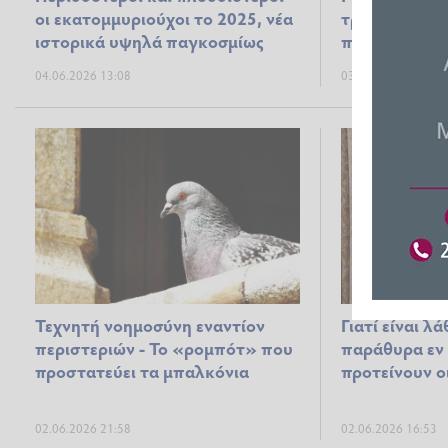
οι εκατομμυριούχοι το 2025, νέα
τραβούν το κ
ιστορικά υψηλά παγκοσμίως
που λίγοι γν
04.06.2026 13:08
03.06.2026 19:56
Τεχνητή νοημοσύνη εναντίον
Γιατί είναι λ
περιστεριών - Το «ρομπότ» που
παράθυρα εν 
προστατεύει τα μπαλκόνια
προτείνουν οι
02.06.2026 21:58
02.06.2026 16:53