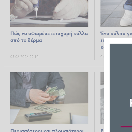
Πώς να αφαιρέσετε ισχυρή κόλλα
Ένα κόλπο γι
από το δέρμα
sneakers σας
καινούρια
05.06.2026 22:10
04.06.2026 22:38
Περισσότεροι και πλουσιότεροι
Ρίχνουν παγά