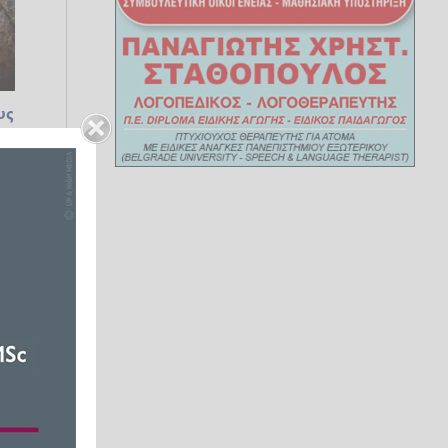
υς
τη