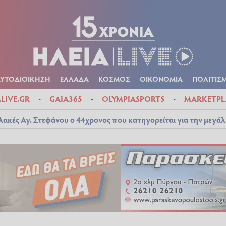
Α
ΠΟΛΙΤΙΚΑ
ΑΥΤΟΔΙΟΙΚΗΣΗ
ΕΛΛΑΔΑ
ΚΟΣΜΟΣ
ΟΙΚΟΝ
ΚΑΙΡΟΣ
ΑΥΤΟΔΙΟΙΚΗΣΗ
ΕΛΛΑΔΑ
ΚΟΣΜΟΣ
ΟΙΚΟΝΟΜΙΑ
ΠΟΛΙΤΙΣ
ALIVE.GR
GAIA365
OLYMPIASPORTS
MARKETPL
λακές Αγ. Στεφάνου ο 44χρονος που κατηγορείται για την μεγά