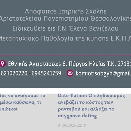
αζανάκι: Το κόλπο
δουλειά μετά από το
ωρίζουν
μεσημεριανό φαγητό
03.06.2026 14:28
άθος να ανοίγουμε τα
Date-flation: Ο πληθωρισμός
μέσω καύσωνα, τι
ανεβάζει το κόστος των
 ειδικοί
ραντεβού και αλλάζει το
σύγχρονο dating
01.06.2026 22:19