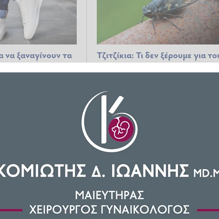
α να ξαναγίνουν τα
Τζιτζίκια: Τι δεν ξέρουμε για το
 λευκά σαν
τραγουδιστές του καλοκαιριού
04.06.2026 15:28
κια στη λεκάνη και
Πώς να αποφύγετε τη νύστα σ