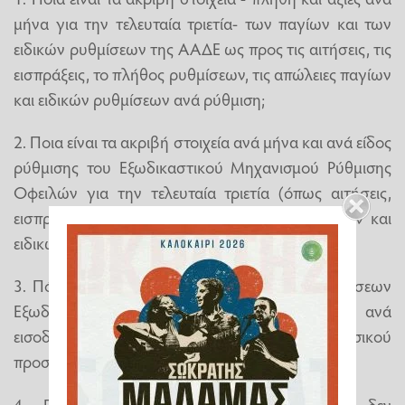
μήνα για την τελευταία τριετία- των παγίων και των
ειδικών ρυθμίσεων της ΑΑΔΕ ως προς τις αιτήσεις, τις
εισπράξεις, το πλήθος ρυθμίσεων, τις απώλειες παγίων
και ειδικών ρυθμίσεων ανά ρύθμιση;
2. Ποια είναι τα ακριβή στοιχεία ανά μήνα και ανά είδος
ρύθμισης του Εξωδικαστικού Μηχανισμού Ρύθμισης
Οφειλών για την τελευταία τριετία (όπως αιτήσεις,
εισπράξεις, πλήθος ρυθμίσεων, απώλειες παγίων και
ειδικών ρυθμίσεων);
3. Πόσες αιτήσεις ειδικών ρυθμίσεων και ρυθμίσεων
Εξωδικαστικού Μηχανισμού έχουν απορριφθεί ανά
εισοδηματική κατηγορία αιτούντος φυσικού
προσώπου ή ανά κύκλο εργασιών επιχείρησης;
4. Γιατί τα ανωτέρω ζητούμενα στοιχεία δεν