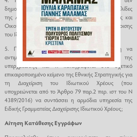
δημοσιοποιούνται σε τακτική βάση στις ιστοσελίδες
της ΑΑΔΕ, του Υπουργείου Εθνικής Οικονομίας και
Οικονομικών ή της Ειδικής Γραμματείας Διαχείρισης
του Ιδιωτικού Χρέους;
5. Πώς σχεδιάζει η κυβέρνηση Μητσοτάκη να
αντιμετωπίσει μεσοπρόθεσμα το πρόβλημα της
υπερχρέωσης και τί καταγράφεται στο σχετικό
επικαιροποιημένο κείμενο της Εθνικής Στρατηγικής για
τη Διαχείριση του Ιδιωτικού Χρέους (που
υποχρεώνεται από το Άρθρο 79 παρ.2 περ. ιστ του Ν
4389/2016) να συντάσσει η αρμόδια υπηρεσία της
Ειδικής Γραμματείας Διαχείρισης Ιδιωτικού Χρέους;
Αίτηση Κατάθεση​ς Εγγράφων