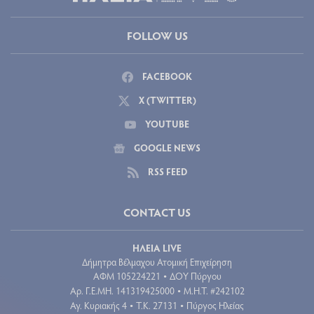
FOLLOW US
FACEBOOK
X (TWITTER)
YOUTUBE
GOOGLE NEWS
RSS FEED
CONTACT US
ΗΛΕΙΑ LIVE
Δήμητρα Βέλμαχου Ατομική Επιχείρηση
ΑΦΜ 105224221
ΔΟΥ Πύργου
•
Aρ. Γ.Ε.ΜΗ. 141319425000
Μ.Η.Τ. #242102
•
Αγ. Κυριακής 4
Τ.Κ. 27131
Πύργος Ηλείας
•
•