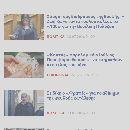
Χάος στους διαδρόμους της Βουλής: Η
Ζωή Κωνσταντοπούλου κάλεσε το
«100» για την Βασιλική Πολύζου
ΠΟΛΙΤΙΚΆ
30.07.2026 21:29
«Καυτός» φορολογικά ο Ιούλιος -
Ποιοι φόροι θα πρέπει να πληρωθούν
στο τέλος του μήνα
ΟΙΚΟΝΟΜΊΑ
27.07.2026 16:32
Σε δίκη ο «Φραπές» για το αδίκημα
της ψευδούς κατάθεσης
ΠΟΛΙΤΙΚΆ
24.07.2026 21:08