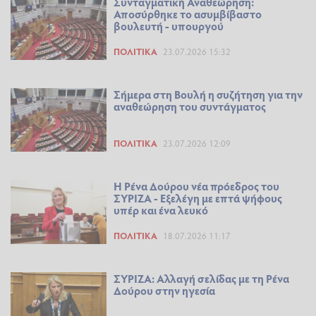
Συνταγματική Αναθεώρηση:
Αποσύρθηκε το ασυμβίβαστο
βουλευτή - υπουργού
ΠΟΛΙΤΙΚΆ
23.07.2026 15:32
Σήμερα στη Βουλή η συζήτηση για την
αναθεώρηση του συντάγματος
ΠΟΛΙΤΙΚΆ
23.07.2026 12:09
Η Ρένα Δούρου νέα πρόεδρος του
ΣΥΡΙΖΑ - Εξελέγη με επτά ψήφους
υπέρ και ένα λευκό
ΠΟΛΙΤΙΚΆ
18.07.2026 11:17
ΣΥΡΙΖΑ: Αλλαγή σελίδας με τη Ρένα
Δούρου στην ηγεσία