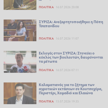
ΠΟΛΙΤΙΚΆ
16.07.2026 20:08
ΣΥΡΙΖΑ: Ανεξαρτητοποιήθηκε η Πόπη
Τσαπανίδου
ΠΟΛΙΤΙΚΆ
16.07.2026 11:07
Εκλογές στον ΣΥΡΙΖΑ: Στενεύει ο
κύκλος των βουλευτών, διευρύνονται
τα μέτωπα
ΠΟΛΙΤΙΚΆ
16.07.2026 07:11
Καλαματιανός για το ζήτημα των
αγροτικών εκτάσεων σε Κουτσοχέρα,
Περιστέρι, Χειμαδιό και Ελαιώνα
ΠΟΛΙΤΙΚΆ
15.07.2026 19:35