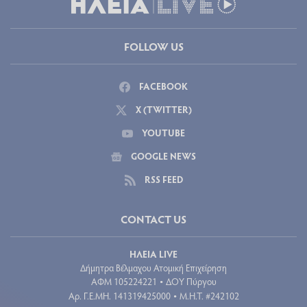
FOLLOW US
FACEBOOK
X (TWITTER)
YOUTUBE
GOOGLE NEWS
RSS FEED
CONTACT US
ΗΛΕΙΑ LIVE
Δήμητρα Βέλμαχου Ατομική Επιχείρηση
ΑΦΜ 105224221
ΔΟΥ Πύργου
•
Aρ. Γ.Ε.ΜΗ. 141319425000
Μ.Η.Τ. #242102
•