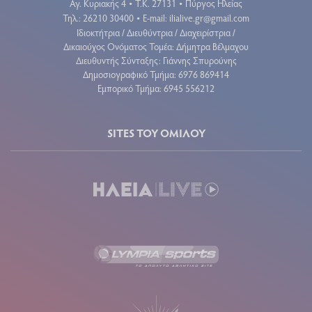
Αγ. Κυριακής 4
Τ.Κ. 27131
Πύργος Ηλείας
•
•
Τηλ.: 26210 30400
E-mail:
ilialive.gr@gmail.com
•
Ιδιοκτήτρια / Διευθύντρια / Διαχειρίστρια /
Δικαιούχος Ονόματος Τομέα: Δήμητρα Βέλμαχου
Διευθυντής Σύνταξης: Γιάννης Σπυρούνης
Δημοσιογραφικό Τμήμα: 6976 869414
Εμπορικό Τμήμα: 6945 556212
SITES ΤΟΥ ΟΜΙΛΟΥ