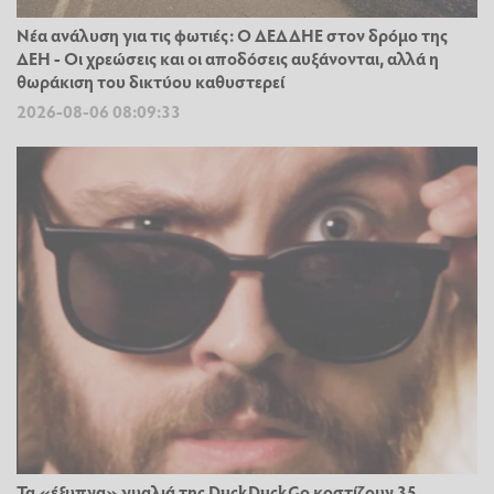
Νέα ανάλυση για τις φωτιές: Ο ΔΕΔΔΗΕ στον δρόμο της
ΔΕΗ - Οι χρεώσεις και οι αποδόσεις αυξάνονται, αλλά η
θωράκιση του δικτύου καθυστερεί
2026-08-06 08:09:33
Τα «έξυπνα» γυαλιά της DuckDuckGo κοστίζουν 35