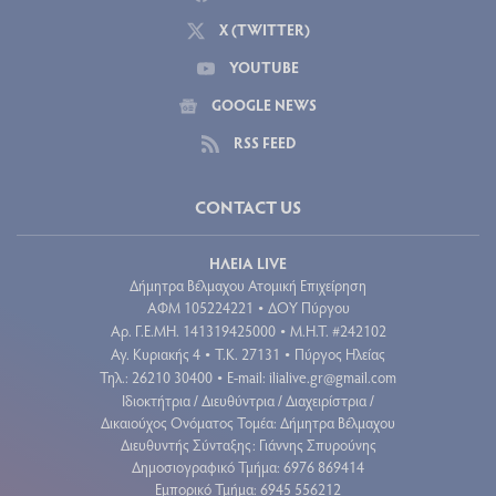
X (TWITTER)
YOUTUBE
GOOGLE NEWS
RSS FEED
CONTACT US
ΗΛΕΙΑ LIVE
Δήμητρα Βέλμαχου Ατομική Επιχείρηση
ΑΦΜ 105224221
ΔΟΥ Πύργου
•
Aρ. Γ.Ε.ΜΗ. 141319425000
Μ.Η.Τ. #242102
•
Αγ. Κυριακής 4
Τ.Κ. 27131
Πύργος Ηλείας
•
•
Τηλ.: 26210 30400
E-mail:
ilialive.gr@gmail.com
•
Ιδιοκτήτρια / Διευθύντρια / Διαχειρίστρια /
Δικαιούχος Ονόματος Τομέα: Δήμητρα Βέλμαχου
Διευθυντής Σύνταξης: Γιάννης Σπυρούνης
Δημοσιογραφικό Τμήμα: 6976 869414
Εμπορικό Τμήμα: 6945 556212