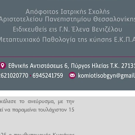
εται ο
Γιώργος Μυλωνάκης
, ο
αλο
, σύμφωνα με τις πρώτες
ε στο νοσοκομείο
μετά από
ίχε στον καθημερινό «πρωινό
ποφάσισαν κατά πληροφορίες να
άλεσε το ανεύρυσμα, με την
εί να παραμείνει τουλάχιστον 15
11:25 ο πρωθυπουργός Κυριάκος