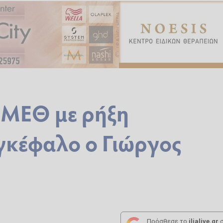
 ΜΕΘ με ρήξη
γκέφαλο ο Γιώργος
Πρόσθεσε το
ilialive.gr
σ