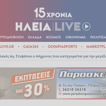
Α
ΠΟΛΙΤΙΚΑ
ΑΥΤΟΔΙΟΙΚΗΣΗ
ΕΛΛΑΔΑ
ΚΟΣΜΟΣ
ΟΙΚΟΝ
ΚΑΙΡΟΣ
ΑΥΤΟΔΙΟΙΚΗΣΗ
ΕΛΛΑΔΑ
ΚΟΣΜΟΣ
ΟΙΚΟΝΟΜΙΑ
ΠΟΛΙΤΙΣ
ALIVE.GR
GAIA365
OLYMPIASPORTS
MARKETPL
λακές Αγ. Στεφάνου ο 44χρονος που κατηγορείται για την μεγά