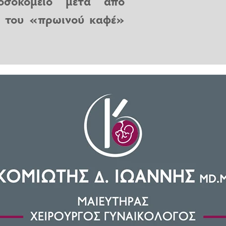
οσοκομείο μετά από
ια του «πρωινού καφέ»