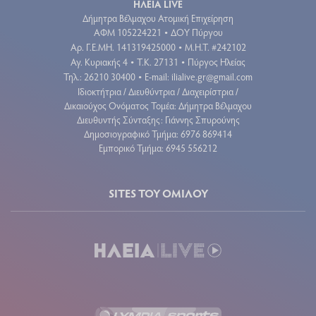
ΗΛΕΙΑ LIVE
Δήμητρα Βέλμαχου Ατομική Επιχείρηση
ΑΦΜ 105224221
ΔΟΥ Πύργου
•
Aρ. Γ.Ε.ΜΗ. 141319425000
Μ.Η.Τ. #242102
•
Αγ. Κυριακής 4
Τ.Κ. 27131
Πύργος Ηλείας
•
•
Τηλ.: 26210 30400
E-mail:
ilialive.gr@gmail.com
•
Ιδιοκτήτρια / Διευθύντρια / Διαχειρίστρια /
Δικαιούχος Ονόματος Τομέα: Δήμητρα Βέλμαχου
Διευθυντής Σύνταξης: Γιάννης Σπυρούνης
Δημοσιογραφικό Τμήμα: 6976 869414
Εμπορικό Τμήμα: 6945 556212
SITES ΤΟΥ ΟΜΙΛΟΥ