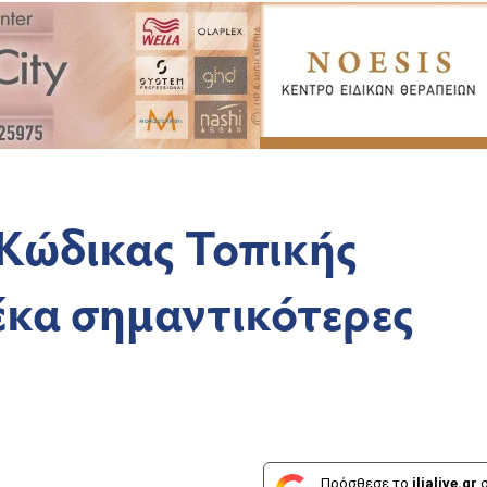
 Κώδικας Τοπικής
έκα σημαντικότερες
Πρόσθεσε το
ilialive.gr
σ