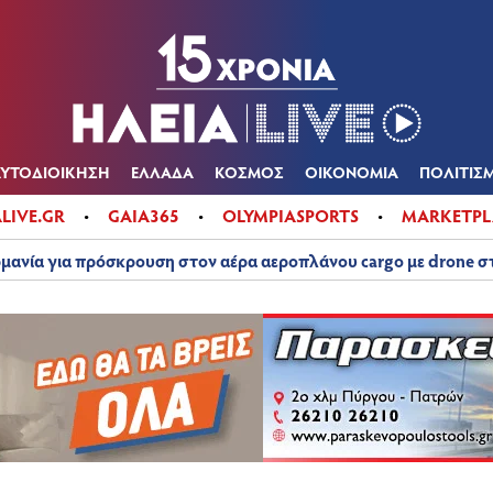
Α
ΠΟΛΙΤΙΚΑ
ΑΥΤΟΔΙΟΙΚΗΣΗ
ΕΛΛΑΔΑ
ΚΟΣΜΟΣ
ΟΙΚΟΝ
ΚΑΙΡΟΣ
ΑΥΤΟΔΙΟΙΚΗΣΗ
ΕΛΛΑΔΑ
ΚΟΣΜΟΣ
ΟΙΚΟΝΟΜΙΑ
ΠΟΛΙΤΙΣ
ALIVE.GR
GAIA365
OLYMPIASPORTS
MARKETPL
μανία για πρόσκρουση στον αέρα αεροπλάνου cargo με drone 