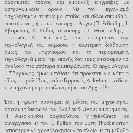
οδοντωτός τροχός και εμφανείς επιγραφές με
αστρονομικούς όρους. Με τον μηχανισμό
ασχολήθηκαν σε πρώιμο στάδιο και άλλοι σπουδαίοι
επιστήμονες, φυσικοί και αρχαιολόγοι (Π. Ρεδιάδης, Ι.
Σβορώνος, Κ. Ράδος, ο ναύαρχος Ι. Θεοφανίδης, ο
Γερμανός Α. Ρεμ κ.α.), που επισήμαναν την
τεχνολογική του σημασία. Η εξωτερική διάβρωση
όμως του μηχανισμού και τα περιορισμένα
τεχνολογικά μέσα της εποχής δεν τους επέτρεψαν να
βγάλουν περισσότερα συμπεράσματα. Ο αρχαιολόγος
Ι. Σβορώνος όμως υπέθεσε ότι πρόκειται για κάποιο
είδος αστρολάβου, ενώ ο Γερμανός A. Rehm συνέδεσε
τον μηχανισμό με το πλανητάριο του Αρχιμήδη.
Έτσι η πρώτη συστηματική μελέτη του μηχανισμού
άρχισε τη δεκαετία του 1960 από ξένους επιστήμονες.
Η Αμερικανίδα αρχαιολόγος VirginiaGrace σε
συνεργασία με τον E. Ralfκαι τον δύτη Thockmorton
κατάφεραν να χρονολογήσουν το πλοίο με τη μέθοδο