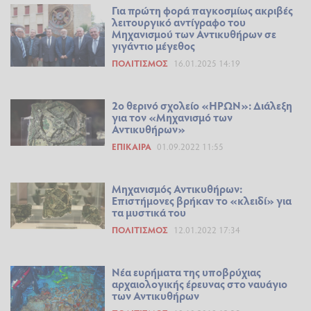
Για πρώτη φορά παγκοσμίως ακριβές
λειτουργικό αντίγραφο του
Μηχανισμού των Αντικυθήρων σε
γιγάντιο μέγεθος
ΠΟΛΙΤΙΣΜΌΣ
16.01.2025 14:19
2ο θερινό σχολείο «ΗΡΩΝ»: Διάλεξη
για τον «Μηχανισμό των
Αντικυθήρων»
ΕΠΊΚΑΙΡΑ
01.09.2022 11:55
Μηχανισμός Αντικυθήρων:
Επιστήμονες βρήκαν το «κλειδί» για
τα μυστικά του
ΠΟΛΙΤΙΣΜΌΣ
12.01.2022 17:34
Νέα ευρήματα της υποβρύχιας
αρχαιολογικής έρευνας στο ναυάγιο
των Αντικυθήρων