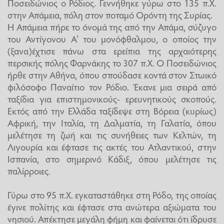
Ποσειδώνιος ο Ρόδιος. Γεννήθηκε γύρω στο 135 π.Χ.
στην Απάμεια, πόλη στον ποταμό Ορόντη της Συρίας.
Η Απάμεια πήρε το όνομά της από την Απάμα, σύζυγο
του Αντίγονου Α’ του μονόφθαλμου, ο οποίος την
(ξανα)έχτισε πάνω στα ερείπια της αρχαιότερης
περσικής πόλης Φαρνάκης το 307 π.Χ. Ο Ποσειδώνιος
ήρθε στην Αθήνα, όπου σπούδασε κοντά στον Στωικό
φιλόσοφο Παναίτιο τον Ρόδιο. Έκανε μια σειρά από
ταξίδια για επιστημονικούς- ερευνητικούς σκοπούς.
Εκτός από την Ελλάδα ταξίδεψε στη Βόρεια (κυρίως)
Αφρική, την Ιταλία, τη Δαλματία, τη Γαλατία, όπου
μελέτησε τη ζωή και τις συνήθειες των Κελτών, τη
Λιγουρία και έφτασε τις ακτές του Ατλαντικού, στην
Ισπανία, στο σημερινό Κάδιξ, όπου μελέτησε τις
παλίρροιες.
Γύρω στο 95 π.Χ. εγκαταστάθηκε στη Ρόδο, της οποίας
έγινε πολίτης και έφτασε στα ανώτερα αξιώματα του
νησιού. Απέκτησε μεγάλη φήμη και φαίνεται ότι ίδρυσε