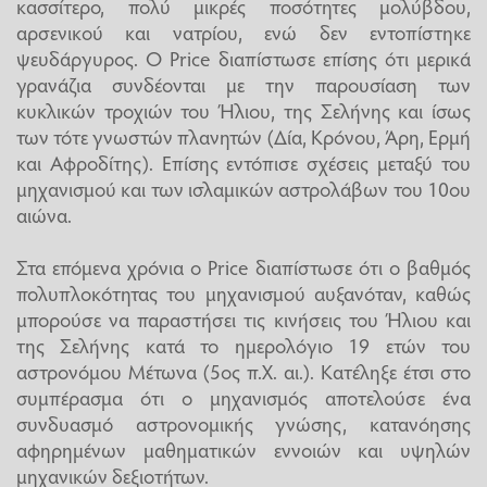
κασσίτερο, πολύ μικρές ποσότητες μολύβδου,
αρσενικού και νατρίου, ενώ δεν εντοπίστηκε
ψευδάργυρος. Ο Price διαπίστωσε επίσης ότι μερικά
γρανάζια συνδέονται με την παρουσίαση των
κυκλικών τροχιών του Ήλιου, της Σελήνης και ίσως
των τότε γνωστών πλανητών (Δία, Κρόνου, Άρη, Ερμή
και Αφροδίτης). Επίσης εντόπισε σχέσεις μεταξύ του
μηχανισμού και των ισλαμικών αστρολάβων του 10ου
αιώνα.
Στα επόμενα χρόνια ο Price διαπίστωσε ότι ο βαθμός
πολυπλοκότητας του μηχανισμού αυξανόταν, καθώς
μπορούσε να παραστήσει τις κινήσεις του Ήλιου και
της Σελήνης κατά το ημερολόγιο 19 ετών του
αστρονόμου Μέτωνα (5ος π.Χ. αι.). Κατέληξε έτσι στο
συμπέρασμα ότι ο μηχανισμός αποτελούσε ένα
συνδυασμό αστρονομικής γνώσης, κατανόησης
αφηρημένων μαθηματικών εννοιών και υψηλών
μηχανικών δεξιοτήτων.