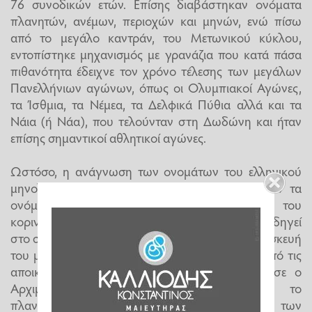
76 συνοδικών ετών. Επίσης διαβάστηκαν ονόματα
πλανητών, ανέμων, περιοχών και μηνών, ενώ πίσω
από το μεγάλο καντράν, του Μετωνικού κύκλου,
εντοπίστηκε μηχανισμός με γρανάζια που κατά πάσα
πιθανότητα έδειχνε τον χρόνο τέλεσης των μεγάλων
Πανελλήνιων αγώνων, όπως οι Ολυμπιακοί Αγώνες,
τα Ίσθμια, τα Νέμεα, τα Δελφικά Πύθια αλλά και τα
Νάια (ή Νάα), που τελούνταν στη Δωδώνη και ήταν
επίσης σημαντικοί αθλητικοί αγώνες.
Ωστόσο, η ανάγνωση των ονομάτων του ελληνικού
μηνολογίου, προκάλεσε έκπληξη, γιατί δεν ήταν τα
ονόματα του ροδιακού μηνολογίου, αλλά του
κορινθιακού και της Δυτικής Ελλάδας. Αυτό, οδηγεί
στο συμπέρασμα, ότι η αρχική σύλληψη και κατασκευή
του μηχανισμού έγινε στην Κόρινθο ή κάποια από τις
αποικίες της, όπως οι Συρακούσες όπου έζησε ο
Αρχιμήδης, που είχε κατασκευάσει και το
πλανητοσφαίριο. Ωστόσο, οι κανόνες ρύθμισης των