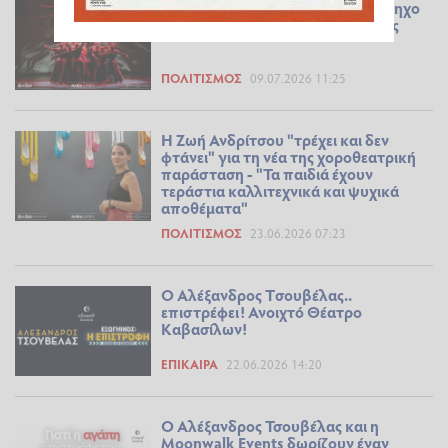
Τρέχω και δεν φτάνω… Στον απόηχο
μιας συγκλονιστικής παράστασης
ΠΟΛΙΤΙΣΜΌΣ
09.07.2026 11:25
Η Ζωή Ανδρίτσου "τρέχει και δεν
φτάνει" για τη νέα της χοροθεατρική
παράσταση - "Τα παιδιά έχουν
τεράστια καλλιτεχνικά και ψυχικά
αποθέματα"
ΠΟΛΙΤΙΣΜΌΣ
23.06.2026 07:23
Ο Αλέξανδρος Tσουβέλας..
επιστρέφει! Ανοιχτό Θέατρο
Καβασίλων!
ΕΠΊΚΑΙΡΑ
22.06.2026 14:20
Ο Αλέξανδρος Τσουβέλας και η
Moonwalk Events δωρίζουν έναν