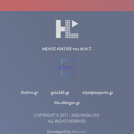
ΜΕΛΟΣ #242102 του Μ.Η.Τ.
ilialive.gr
gaia365.gr
olympiasports.gr
ilia-ekloges.gr
COPYRIGHT © 2011 - 2026 ΗΛΕΙΑ LIVE.
ALL RIGHTS RESERVED.
Developed by
Nuevvo
.