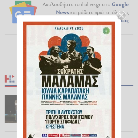
Ακολουθήστε το ilialive.gr στο
Google
News
και μάθετε πρώτοι όλες τις
Ειδήσεις
ΣΧΕΤΙΚΆ ΆΡΘΡΑ
Αλέξανδρος Τσουβέλας: Μια
παράσταση στην Κρέστενα, που
άφησε πίσω της κάτι πολύ πιο
σημαντικό από το χειροκρότημα
ΕΠΊΚΑΙΡΑ
07.08.2026 11:47