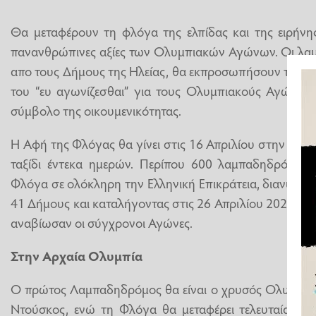
Θα μεταφέρουν τη φλόγα της ελπίδας και της ειρήνης
πανανθρώπινες αξίες των Ολυμπιακών Αγώνων. Οι λαμ
απο τους Δήμους της Ηλείας, θα εκπροσωπήσουν τον τ
του “ευ αγωνίζεσθαι” για τους Ολυμπιακούς Αγώνες “
σύμβολο της οικουμενικότητας.
Η Αφή της Φλόγας θα γίνει στις 16 Απριλίου στην Αρχα
ταξίδι έντεκα ημερών. Περίπου 600 λαμπαδηδρόμοι
Φλόγα σε ολόκληρη την Ελληνική Επικράτεια, διανύοντ
41 Δήμους και καταλήγοντας στις 26 Απριλίου 2024, στ
αναβίωσαν οι σύγχρονοι Αγώνες.
Στην Αρχαία Ολυμπία
Ο πρώτος Λαμπαδηδρόμος θα είναι ο χρυσός Ολυμπιον
Ντούσκος, ενώ τη Φλόγα θα μεταφέρει τελευταία στο