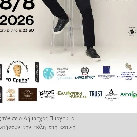
ο ολυμπιονίκη του Τόκιο 2020,
ρόεδρο της ΕΟΕ Σπύρο Καπράλο,
«Παρίσι 2024».
μπαδηδρόμους-το ονόματα των
πίσημα την προηγούμενη ημέρα
όμους, 4 θα είναι απο τις
ες και οι υπόλοιποι 6 θα είναι
ς τόνισε ο Δήμαρχος Πύργου, οι
ωπήσουν την πόλη στη φετινή