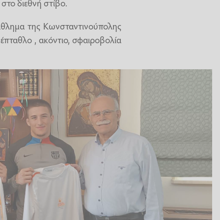
 στο διεθνή στίβο.
άθλημα της Κωνσταντινούπολης
 έπταθλο , ακόντιο, σφαιροβολία