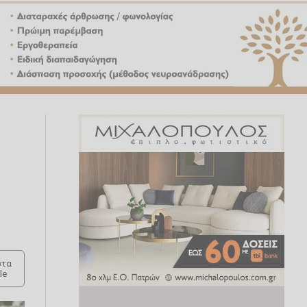
τα
le