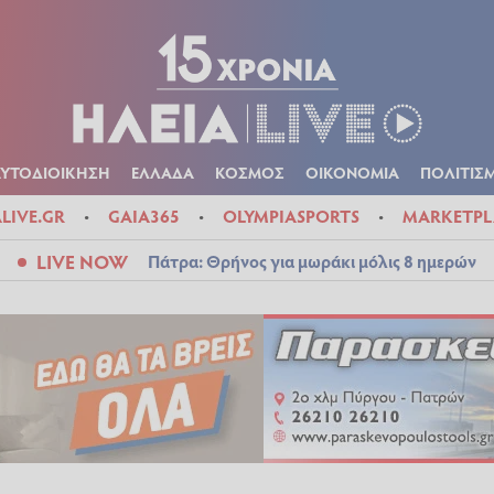
Α
ΠΟΛΙΤΙΚΑ
ΑΥΤΟΔΙΟΙΚΗΣΗ
ΕΛΛΑΔΑ
ΚΟΣΜΟΣ
ΟΙΚΟΝ
ΚΑΙΡΟΣ
ΑΥΤΟΔΙΟΙΚΗΣΗ
ΕΛΛΑΔΑ
ΚΟΣΜΟΣ
ΟΙΚΟΝΟΜΙΑ
ΠΟΛΙΤΙΣ
ALIVE.GR
GAIA365
OLYMPIASPORTS
MARKETPL
LIVE NOW
Πάτρα: Θρήνος για μωράκι μόλις 8 ημερών