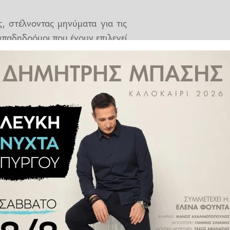
, στέλνοντας μηνύματα για τις
παδηδρόμοι που έχουν επιλεγεί
όπο τους στην παγκόσμια γιορτή
Παρίσι 2024”, μεταφέροντας το
ία Ολυμπία και θα ξεκινήσει ένα
 θα μεταφέρουν την Ολυμπιακή
ας πάνω από 5000 χιλιόμετρα σε
ο Παναθηναϊκό Στάδιο, εκεί όπου
ίκης της κωπηλασίας Στέφανος
 Παναθηναϊκό Στάδιο η Εθνική