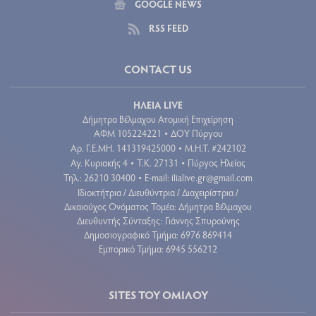
GOOGLE NEWS
RSS FEED
CONTACT US
ΗΛΕΙΑ LIVE
Δήμητρα Βέλμαχου Ατομική Επιχείρηση
ΑΦΜ 105224221
ΔΟΥ Πύργου
•
Aρ. Γ.Ε.ΜΗ. 141319425000
Μ.Η.Τ. #242102
•
Αγ. Κυριακής 4
Τ.Κ. 27131
Πύργος Ηλείας
•
•
Τηλ.: 26210 30400
E-mail:
ilialive.gr@gmail.com
•
Ιδιοκτήτρια / Διευθύντρια / Διαχειρίστρια /
Δικαιούχος Ονόματος Τομέα: Δήμητρα Βέλμαχου
Διευθυντής Σύνταξης: Γιάννης Σπυρούνης
Δημοσιογραφικό Τμήμα: 6976 869414
Εμπορικό Τμήμα: 6945 556212
SITES ΤΟΥ ΟΜΙΛΟΥ