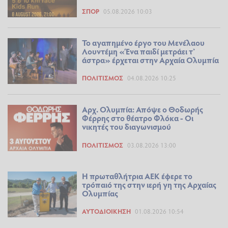
ΣΠΟΡ
05.08.2026 10:03
Το αγαπημένο έργο του Μενέλαου
Λουντέμη «Ένα παιδί μετράει τ’
άστρα» έρχεται στην Αρχαία Ολυμπία
ΠΟΛΙΤΙΣΜΌΣ
04.08.2026 10:25
Αρχ. Ολυμπία: Απόψε ο Θοδωρής
Φέρρης στο θέατρο Φλόκα - Οι
νικητές του διαγωνισμού
ΠΟΛΙΤΙΣΜΌΣ
03.08.2026 13:00
Η πρωταθλήτρια ΑΕΚ έφερε το
τρόπαιό της στην ιερή γη της Αρχαίας
Ολυμπίας
ΑΥΤΟΔΙΟΊΚΗΣΗ
01.08.2026 10:54