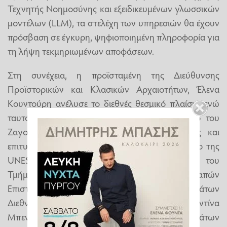
Τεχνητής Νοημοσύνης και εξειδικευμένων γλωσσικών
μοντέλων (LLM), τα στελέχη των υπηρεσιών θα έχουν
πρόσβαση σε έγκυρη, ψηφιοποιημένη πληροφορία για
τη λήψη τεκμηριωμένων αποφάσεων.
Στη συνέχεια, η προϊσταμένη της Διεύθυνσης
Προϊστορικών και Κλασικών Αρχαιοτήτων, Έλενα
Κουντούρη ανέλυσε το διεθνές θεσμικό πλαίσιο, ενώ
ταυτόχρονα αναφέρθηκε στο πολιτιστικό τοπίο του
Ζαγορίου ως μία από τις πλέον πρόσφατες και
επιτυχημένες ελληνικές εγγραφές στον Κατάλογο της
UNESCO (2023). Αντίστοιχα, η προϊσταμένη του
Τμήματος Εποπτείας Ελληνικών και Αλλοδαπών
Επιστημονικών Ιδρυμάτων και Συντονισμού Θεμάτων
Διεθνών Συνεργασιών και Οργανισμών Κωνσταντίνα
Μπενίσση εστίασε στην ανάδειξη των οικοδομημάτων