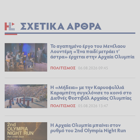
ΣΧΕΤΙΚΆ ΆΡΘΡΑ
Το αγαπημένο έργο του Μενέλαου
Λουντέμη «Ένα παιδί μετράει τ’
άστρα» έρχεται στην Αρχαία Ολυμπία
ΠΟΛΙΤΙΣΜΌΣ
06.08.2026 09:45
Η «Μήδεια» με την Καρυοφυλλιά
Καραμπέτη συγκλόνισε το κοινό στο
Διεθνές Φεστιβάλ Αρχαίας Ολυμπίας
ΠΟΛΙΤΙΣΜΌΣ
05.08.2026 13:47
Η Αρχαία Ολυμπία μπαίνει στον
ρυθμό του 2nd Olympia Night Run