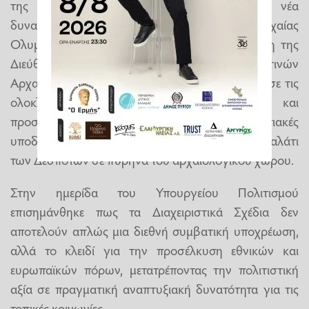
της ρωμαϊκής περιόδου, η οποία προσδίδει νέα
δυναμική στον αρχαιολογικό χώρο της Αρχαίας
Ολυμπίας. Από την πλευρά της, η προϊσταμένη της
Διεύθυνσης Βυζαντινών και Μεταβυζαντινών
Αρχαιοτήτων Τζούλια Παπαγεωργίου παρουσίασε τις
ολοκληρωμένες παρεμβάσεις αποκατάστασης και
προσβασιμότητας καθώς και τις νέες εκθεσιακές
υποδομές στον Μυστρά, που αναδεικνύουν το Παλάτι
των Δεσποτών σε πυρήνα του αρχαιολογικού χώρου.
Στην ημερίδα του Υπουργείου Πολιτισμού
επισημάνθηκε πως τα Διαχειριστικά Σχέδια δεν
αποτελούν απλώς μια διεθνή συμβατική υποχρέωση,
αλλά το κλειδί για την προσέλκυση εθνικών και
ευρωπαϊκών πόρων, μετατρέποντας την πολιτιστική
αξία σε πραγματική αναπτυξιακή δυνατότητα για τις
τοπικές κοινωνίες.