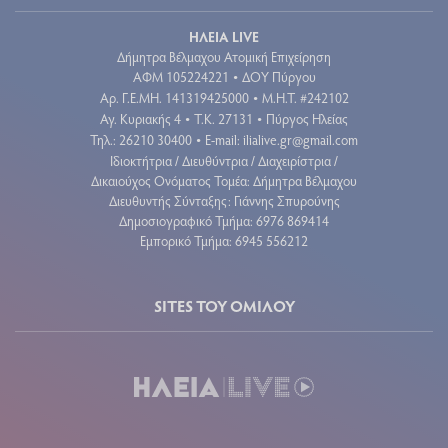
ΗΛΕΙΑ LIVE
Δήμητρα Βέλμαχου Ατομική Επιχείρηση
ΑΦΜ 105224221
ΔΟΥ Πύργου
•
Aρ. Γ.Ε.ΜΗ. 141319425000
Μ.Η.Τ. #242102
•
Αγ. Κυριακής 4
Τ.Κ. 27131
Πύργος Ηλείας
•
•
Τηλ.: 26210 30400
E-mail:
ilialive.gr@gmail.com
•
Ιδιοκτήτρια / Διευθύντρια / Διαχειρίστρια /
Δικαιούχος Ονόματος Τομέα: Δήμητρα Βέλμαχου
Διευθυντής Σύνταξης: Γιάννης Σπυρούνης
Δημοσιογραφικό Τμήμα: 6976 869414
Εμπορικό Τμήμα: 6945 556212
SITES ΤΟΥ ΟΜΙΛΟΥ