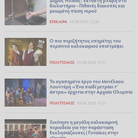
Δήμος Ήλιδας: Έκτακτη βλάβη στο
διυλιστήριο - Πιθανές διακοπές και
μειωμένη πίεση νερού
ΕΠΊΚΑΙΡΑ
05.08.2026 12:30
Ο πιο περιζήτητος υπηρέτης του
περσινού καλοκαιριού επιστρέφει
ΠΟΛΙΤΙΣΜΌΣ
05.08.2026 12:57
Το αγαπημένο έργο του Μενέλαου
Λουντέμη «Ένα παιδί μετράει τ’
άστρα» έρχεται στην Αρχαία Ολυμπία
ΠΟΛΙΤΙΣΜΌΣ
04.08.2026 10:25
Ξεκίνησε η μεγάλη καλοκαιρινή
περιοδεία για την παράσταση
Εκκλησιάζουσες | Γυναίκες στην
εξουσία