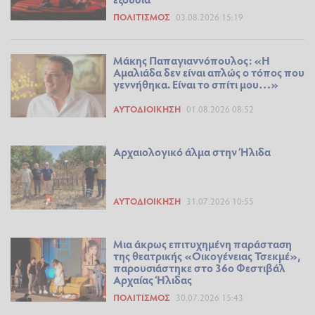
ΠΟΛΙΤΙΣΜΌΣ
03.08.2026 15:19
Μάκης Παπαγιαννόπουλος: «Η
Αμαλιάδα δεν είναι απλώς ο τόπος που
γεννήθηκα. Είναι το σπίτι μου…»
ΑΥΤΟΔΙΟΊΚΗΣΗ
01.08.2026 08:52
Αρχαιολογικό άλμα στην Ήλιδα
ΑΥΤΟΔΙΟΊΚΗΣΗ
31.07.2026 10:55
Μια άκρως επιτυχημένη παράσταση
της θεατρικής «Οικογένειας Τσεκμέ»,
παρουσιάστηκε στο 36ο Φεστιβάλ
Αρχαίας Ήλιδας
ΠΟΛΙΤΙΣΜΌΣ
30.07.2026 15:43