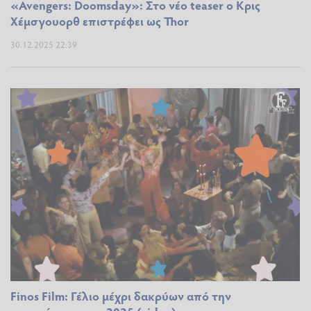
«Avengers: Doomsday»: Στο νέο teaser ο Κρις
Χέμσγουορθ επιστρέφει ως Thor
30.12.2025 22:39
Finos Film: Γέλιο μέχρι δακρύων από την