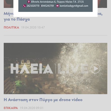
Μήνυμα του Προέδρου του ΣΥΡΙΖΑ, Αλέξη Τσίπρα,
για το Πάσχα
ΠΟΛΙΤΙΚΆ
19.04.2020 10:47
Η Ανάσταση στον Πύργο με drone video
ΕΠΊΚΑΙΡΑ
19.04.2020 09:01