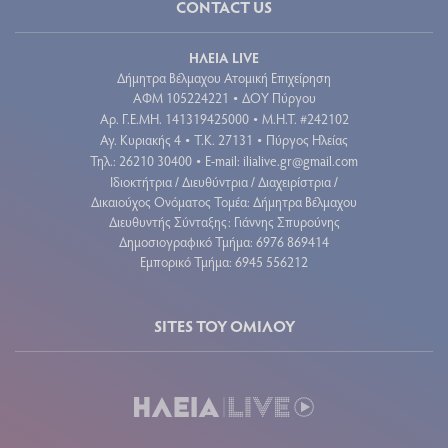
CONTACT US
ΗΛΕΙΑ LIVE
Δήμητρα Βέλμαχου Ατομική Επιχείρηση
ΑΦΜ 105224221
ΔΟΥ Πύργου
•
Aρ. Γ.Ε.ΜΗ. 141319425000
Μ.Η.Τ. #242102
•
Αγ. Κυριακής 4
Τ.Κ. 27131
Πύργος Ηλείας
•
•
Τηλ.: 26210 30400
E-mail:
ilialive.gr@gmail.com
•
Ιδιοκτήτρια / Διευθύντρια / Διαχειρίστρια /
Δικαιούχος Ονόματος Τομέα: Δήμητρα Βέλμαχου
Διευθυντής Σύνταξης: Γιάννης Σπυρούνης
Δημοσιογραφικό Τμήμα: 6976 869414
Εμπορικό Τμήμα: 6945 556212
SITES ΤΟΥ ΟΜΙΛΟΥ