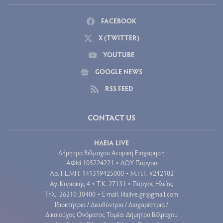
FACEBOOK
X (TWITTER)
YOUTUBE
GOOGLE NEWS
RSS FEED
CONTACT US
ΗΛΕΙΑ LIVE
Δήμητρα Βέλμαχου Ατομική Επιχείρηση
ΑΦΜ 105224221
ΔΟΥ Πύργου
•
Aρ. Γ.Ε.ΜΗ. 141319425000
Μ.Η.Τ. #242102
•
Αγ. Κυριακής 4
Τ.Κ. 27131
Πύργος Ηλείας
•
•
Τηλ.: 26210 30400
E-mail:
ilialive.gr@gmail.com
•
Ιδιοκτήτρια / Διευθύντρια / Διαχειρίστρια /
Δικαιούχος Ονόματος Τομέα: Δήμητρα Βέλμαχου