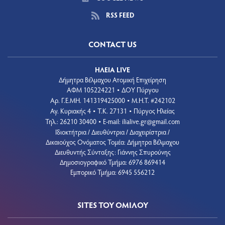
RSS FEED
CONTACT US
ΗΛΕΙΑ LIVE
Δήμητρα Βέλμαχου Ατομική Επιχείρηση
ΑΦΜ 105224221
ΔΟΥ Πύργου
•
Aρ. Γ.Ε.ΜΗ. 141319425000
Μ.Η.Τ. #242102
•
Αγ. Κυριακής 4
Τ.Κ. 27131
Πύργος Ηλείας
•
•
Τηλ.: 26210 30400
E-mail:
ilialive.gr@gmail.com
•
Ιδιοκτήτρια / Διευθύντρια / Διαχειρίστρια /
Δικαιούχος Ονόματος Τομέα: Δήμητρα Βέλμαχου
Διευθυντής Σύνταξης: Γιάννης Σπυρούνης
Δημοσιογραφικό Τμήμα: 6976 869414
Εμπορικό Τμήμα: 6945 556212
SITES ΤΟΥ ΟΜΙΛΟΥ