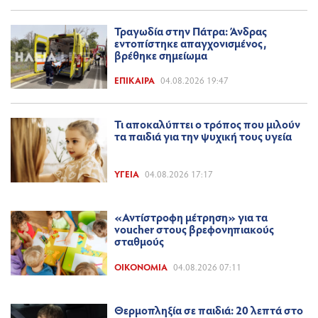
Τραγωδία στην Πάτρα: Άνδρας
εντοπίστηκε απαγχονισμένος,
βρέθηκε σημείωμα
ΕΠΊΚΑΙΡΑ
04.08.2026 19:47
Τι αποκαλύπτει ο τρόπος που μιλούν
τα παιδιά για την ψυχική τους υγεία
ΥΓΕΊΑ
04.08.2026 17:17
«Αντίστροφη μέτρηση» για τα
voucher στους βρεφονηπιακούς
σταθμούς
ΟΙΚΟΝΟΜΊΑ
04.08.2026 07:11
Θερμοπληξία σε παιδιά: 20 λεπτά στο