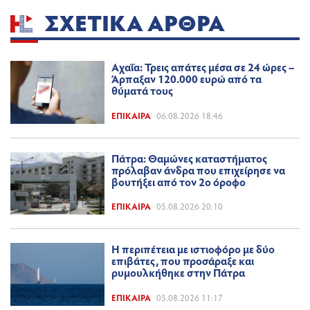
ΣΧΕΤΙΚΆ ΆΡΘΡΑ
Αχαΐα: Τρεις απάτες μέσα σε 24 ώρες –
Άρπαξαν 120.000 ευρώ από τα
θύματά τους
ΕΠΊΚΑΙΡΑ
06.08.2026 18:46
Πάτρα: Θαμώνες καταστήματος
πρόλαβαν άνδρα που επιχείρησε να
βουτήξει από τον 2ο όροφο
ΕΠΊΚΑΙΡΑ
05.08.2026 20:10
Η περιπέτεια με ιστιοφόρο με δύο
επιβάτες, που προσάραξε και
ρυμουλκήθηκε στην Πάτρα
ΕΠΊΚΑΙΡΑ
05.08.2026 11:17