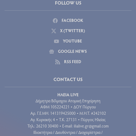
FOLLOW US
FACEBOOK
X (TWITTER)
YOUTUBE
GOOGLE NEWS
RSS FEED
CONTACT US
ΗΛΕΙΑ LIVE
Δήμητρα Βέλμαχου Ατομική Επιχείρηση
ΑΦΜ 105224221
ΔΟΥ Πύργου
•
Aρ. Γ.Ε.ΜΗ. 141319425000
Μ.Η.Τ. #242102
•
Αγ. Κυριακής 4
Τ.Κ. 27131
Πύργος Ηλείας
•
•
Τηλ.: 26210 30400
E-mail:
ilialive.gr@gmail.com
•
Ιδιοκτήτρια / Διευθύντρια / Διαχειρίστρια /