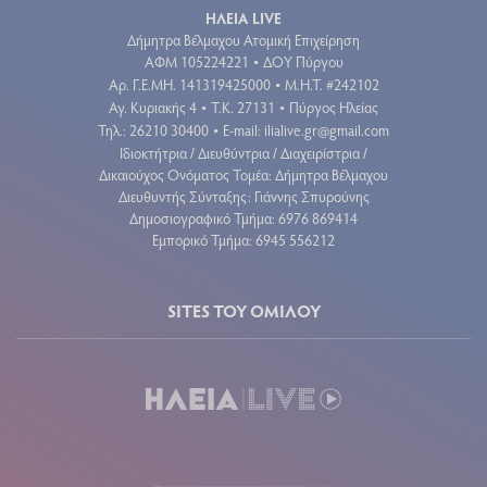
ΗΛΕΙΑ LIVE
Δήμητρα Βέλμαχου Ατομική Επιχείρηση
ΑΦΜ 105224221
ΔΟΥ Πύργου
•
Aρ. Γ.Ε.ΜΗ. 141319425000
Μ.Η.Τ. #242102
•
Αγ. Κυριακής 4
Τ.Κ. 27131
Πύργος Ηλείας
•
•
Τηλ.: 26210 30400
E-mail:
ilialive.gr@gmail.com
•
Ιδιοκτήτρια / Διευθύντρια / Διαχειρίστρια /
Δικαιούχος Ονόματος Τομέα: Δήμητρα Βέλμαχου
Διευθυντής Σύνταξης: Γιάννης Σπυρούνης
Δημοσιογραφικό Τμήμα: 6976 869414
Εμπορικό Τμήμα: 6945 556212
SITES ΤΟΥ ΟΜΙΛΟΥ