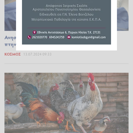
Ανησυχία στις ΗΠΑ: Κρούσματα της γρίπης των
πτηνών H5 τρεις άνθρωποι
ΚΌΣΜΟΣ
13.07.2024 09:33