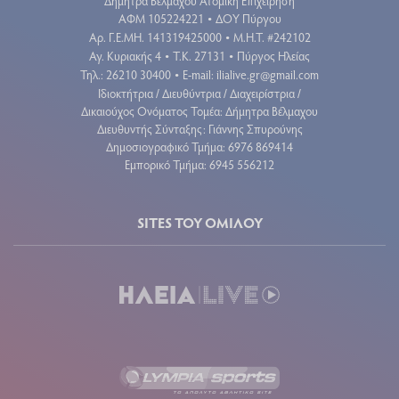
Δήμητρα Βέλμαχου Ατομική Επιχείρηση
ΑΦΜ 105224221
ΔΟΥ Πύργου
•
Aρ. Γ.Ε.ΜΗ. 141319425000
Μ.Η.Τ. #242102
•
Αγ. Κυριακής 4
Τ.Κ. 27131
Πύργος Ηλείας
•
•
Τηλ.: 26210 30400
E-mail:
ilialive.gr@gmail.com
•
Ιδιοκτήτρια / Διευθύντρια / Διαχειρίστρια /
Δικαιούχος Ονόματος Τομέα: Δήμητρα Βέλμαχου
Διευθυντής Σύνταξης: Γιάννης Σπυρούνης
Δημοσιογραφικό Τμήμα: 6976 869414
Εμπορικό Τμήμα: 6945 556212
SITES ΤΟΥ ΟΜΙΛΟΥ